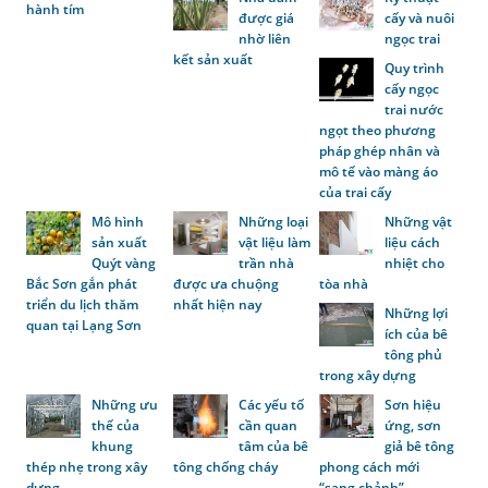
hành tím
được giá
cấy và nuôi
nhờ liên
ngọc trai
kết sản xuất
Quy trình
cấy ngọc
trai nước
ngọt theo phương
pháp ghép nhân và
mô tế vào màng áo
của trai cấy
Mô hình
Những loại
Những vật
sản xuất
vật liệu làm
liệu cách
Quýt vàng
trần nhà
nhiệt cho
Bắc Sơn gắn phát
được ưa chuộng
tòa nhà
triển du lịch thăm
nhất hiện nay
Những lợi
quan tại Lạng Sơn
ích của bê
tông phủ
trong xây dựng
Những ưu
Các yếu tố
Sơn hiệu
thế của
cần quan
ứng, sơn
khung
tâm của bê
giả bê tông
thép nhẹ trong xây
tông chống cháy
phong cách mới
dựng
“sang chảnh”