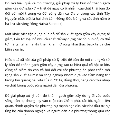
Đối với hiệu quả về môi trường, giải pháp xử lý bùn đỏ thành gạch
gốm xây dựng là xử lý triệt để nguy cơ ô nhiễm của chất thải bùn đỏ
đối với môi trường và đời sống dân cư địa phương các tỉnh Tây
Nguyên (đặc biệt là hai tỉnh Lâm Đồng, Đắc Nông và các tỉnh nằm ở
hạ lưu các sông Đồng Nai và Serepok).
Mặt khác, việc tận dụng bùn đỏ để sản xuất gạch gốm xây dựng sẽ
giảm, tiến tới loại bỏ nhu cầu đất để xây dựng các hồ bùn đỏ, có thể
tới hàng nghìn ha khi triển khai mở rộng khai thác bauxite và chế
biến alumin.
Hiệu quả xã hội của giải pháp xử lý triệt để bùn đỏ nói chung và xử
lý bùn đỏ thành gạch gốm xây dựng tạo ra hiệu quả xã hội to lớn,
củng cố niềm tin cho xã hội đối với các phương án phát triển mở
rộng sản xuất alumin và công nghiệp nhôm dựa vào tiềm năng trữ
lượng lớn quặng bauxite của nước ta, đồng thời, nâng cao thu nhập
và chất lượng cuộc sống người dân địa phương.
Để giải pháp xử lý bùn đỏ thành gạch gốm xây dựng đi vào cuộc
sống, cần sự chung tay vào cuộc của Chính phủ, các bộ, ngành liên
quan, chính quyền địa phương, sự mạnh dạn của các nhà đầu tư, sự
ủng hộ của doanh nghiệp và người dân địa phương thông qua các