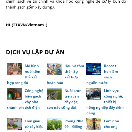
chính sách về tài chính và khoa học, công nghệ để xử lý bùn đỏ
thành gạch gốm xây dựng./.
HL (TTXVN/Vietnam+)
DỊCH VỤ LẬP DỰ ÁN
Mô hình
Hàu và tôm
Robot tí
nuôi tôm
thẻ - Sự
hon làm
thẻ kết
kết hợp
sạch
hợp rong đỏ
hoàn hảo
nguồn nước
Công nghệ
Nuôi lươn
Lĩnh vực
biến gạch
trên cạn
công nghệ,
xây nhà
dày đặc,
thiết bị
thành pin tích điện
con nào cũng dài,
nông nghiệp đầy tiềm
năng
Làm giàu
Phong Nha
Làm nhà
từ cây kiệu
99 – Giống
cho ong