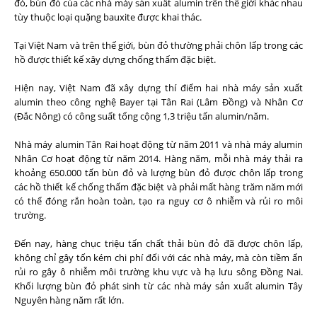
đó, bùn đỏ của các nhà máy sản xuất alumin trên thế giới khác nhau
tùy thuộc loại quặng bauxite được khai thác.
Tại Việt Nam và trên thế giới, bùn đỏ thường phải chôn lấp trong các
hồ được thiết kế xây dựng chống thấm đặc biệt.
Hiện nay, Việt Nam đã xây dựng thí điểm hai nhà máy sản xuất
alumin theo công nghệ Bayer tại Tân Rai (Lâm Đồng) và Nhân Cơ
(Đắc Nông) có công suất tổng cộng 1,3 triệu tấn alumin/năm.
Nhà máy alumin Tân Rai hoạt động từ năm 2011 và nhà máy alumin
Nhân Cơ hoạt động từ năm 2014. Hàng năm, mỗi nhà máy thải ra
khoảng 650.000 tấn bùn đỏ và lượng bùn đỏ được chôn lấp trong
các hồ thiết kế chống thấm đặc biệt và phải mất hàng trăm năm mới
có thể đóng rắn hoàn toàn, tạo ra nguy cơ ô nhiễm và rủi ro môi
trường.
Đến nay, hàng chục triệu tấn chất thải bùn đỏ đã được chôn lấp,
không chỉ gây tốn kém chi phí đối với các nhà máy, mà còn tiềm ẩn
rủi ro gây ô nhiễm môi trường khu vực và hạ lưu sông Đồng Nai.
Khối lượng bùn đỏ phát sinh từ các nhà máy sản xuất alumin Tây
Nguyên hàng năm rất lớn.