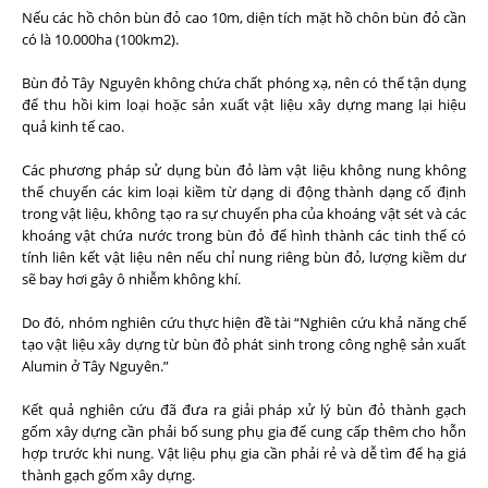
Nếu các hồ chôn bùn đỏ cao 10m, diện tích mặt hồ chôn bùn đỏ cần
có là 10.000ha (100km2).
Bùn đỏ Tây Nguyên không chứa chất phóng xạ, nên có thể tận dụng
để thu hồi kim loại hoặc sản xuất vật liệu xây dựng mang lại hiệu
quả kinh tế cao.
Các phương pháp sử dụng bùn đỏ làm vật liệu không nung không
thể chuyển các kim loại kiềm từ dạng di động thành dạng cố định
trong vật liệu, không tạo ra sự chuyển pha của khoáng vật sét và các
khoáng vật chứa nước trong bùn đỏ để hình thành các tinh thể có
tính liên kết vật liệu nên nếu chỉ nung riêng bùn đỏ, lượng kiềm dư
sẽ bay hơi gây ô nhiễm không khí.
Do đó, nhóm nghiên cứu thực hiện đề tài “Nghiên cứu khả năng chế
tạo vật liệu xây dựng từ bùn đỏ phát sinh trong công nghệ sản xuất
Alumin ở Tây Nguyên.”
Kết quả nghiên cứu đã đưa ra giải pháp xử lý bùn đỏ thành gạch
gốm xây dựng cần phải bổ sung phụ gia để cung cấp thêm cho hỗn
hợp trước khi nung. Vật liệu phụ gia cần phải rẻ và dễ tìm để hạ giá
thành gạch gốm xây dựng.