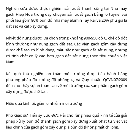
Nghiên cứu được thực nghiệm sản xuất thành công tại Nhà máy
gạch Hiệp Hòa trong dây chuyền sản xuất gạch bằng lò tuynel với
phối liệu gồm 80% bùn đỏ nhà máy alumin Tây Rai và 20% phụ gia là
đất sét và cát xây dựng.
Nhiệt độ nung được lựa chọn trong khoảng 900-950 độ C, chế độ đốt
bình thường như nung gạch đất sét. Các viên gạch gốm xây dựng
được chế tạo có hình dạng, màu sắc như gạch đất sét nung, nhưng
có tính chất cơ lý cao hơn gạch đất sét nung theo tiêu chuẩn Việt
Nam.
Kết quả thử nghiệm an toàn môi trường được tiến hành bằng
phương pháp đo cường độ phóng xạ và Quy chuẩn QCVN07:2009
đều cho thấy sự an toàn cao về môi trường của sản phẩm gạch gốm
xây dựng được chế tạo.
Hiệu quả kinh tế, giảm ô nhiễm môi trường
Phó Giáo sư, Tiến sỹ Lưu Đức Hải cho rằng hiệu quả kinh tế của giải
pháp xử lý bùn đỏ thành gạch gốm xây dựng xuất phát từ việc vật
liệu chính của gạch gốm xây dựng là bùn đỏ (không mất chi phí).