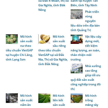
xã Đắk R'Moan, thị xã
xanh tại huyện Tân
Gia Nghĩa, tỉnh Đăk
Biên, tỉnh Tây Ninh
Nông
Phát triển
vùng
nguyên
liệu dứa trên địa bàn
tỉnh Quảng Trị
Mô hình
Mô hình
Vật liệu xây
sản xuất
sản xuất
dựng mới,
na theo
sầu riêng
tiết kiệm
tiêu chuẩn VietGAP
theo tiêu chuẩn
năng lượng, an toàn,
tại huyện Chi Lăng,
VietGAP tại xã Đắk
thân thiện môi
tỉnh Lạng Sơn
Nia, Thị xã Gia Nghĩa,
trường
tỉnh Đắk Nông
Nhà xưởng
cao tầng
giúp tối ưu
quỹ đất sản xuất
công nghiệp trong đô
thị
Mô hình
Mô hình
Mô hình
sản xuất
liên kết
trồng
nấm ăn
sản xuất
măng tây