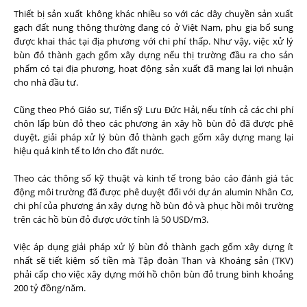
Thiết bị sản xuất không khác nhiều so với các dây chuyền sản xuất
gạch đất nung thông thường đang có ở Việt Nam, phụ gia bổ sung
được khai thác tại địa phương với chi phí thấp. Như vậy, việc xử lý
bùn đỏ thành gạch gốm xây dựng nếu thị trường đầu ra cho sản
phẩm có tại địa phương, hoạt động sản xuất đã mang lại lợi nhuận
cho nhà đầu tư.
Cũng theo Phó Giáo sư, Tiến sỹ Lưu Đức Hải, nếu tính cả các chi phí
chôn lấp bùn đỏ theo các phương án xây hồ bùn đỏ đã được phê
duyệt, giải pháp xử lý bùn đỏ thành gạch gốm xây dựng mang lại
hiệu quả kinh tế to lớn cho đất nước.
Theo các thông số kỹ thuật và kinh tế trong báo cáo đánh giá tác
động môi trường đã được phê duyệt đối với dự án alumin Nhân Cơ,
chi phí của phương án xây dựng hồ bùn đỏ và phục hồi môi trường
trên các hồ bùn đỏ được ước tính là 50 USD/m3.
Việc áp dụng giải pháp xử lý bùn đỏ thành gạch gốm xây dựng ít
nhất sẽ tiết kiệm số tiền mà Tập đoàn Than và Khoáng sản (TKV)
phải cấp cho việc xây dựng mới hồ chôn bùn đỏ trung bình khoảng
200 tỷ đồng/năm.