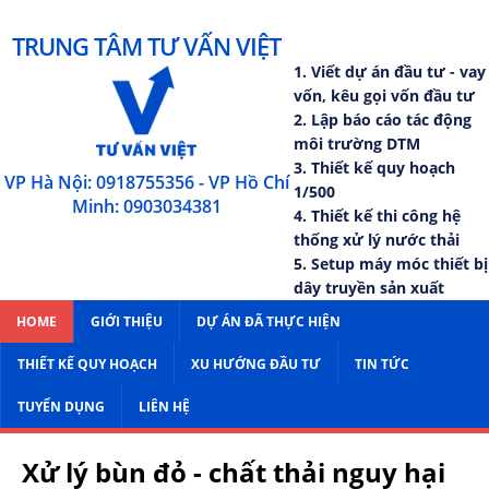
TRUNG TÂM TƯ VẤN VIỆT
1. Viết dự án đầu tư - vay
vốn, kêu gọi vốn đầu tư
2. Lập báo cáo tác động
môi trường DTM
3. Thiết kế quy hoạch
VP Hà Nội: 0918755356 - VP Hồ Chí
1/500
Minh: 0903034381
4. Thiết kế thi công hệ
thống xử lý nước thải
5. Setup máy móc thiết bị
dây truyền sản xuất
HOME
GIỚI THIỆU
DỰ ÁN ĐÃ THỰC HIỆN
THIẾT KẾ QUY HOẠCH
XU HƯỚNG ĐẦU TƯ
TIN TỨC
TUYỂN DỤNG
LIÊN HỆ
Xử lý bùn đỏ - chất thải nguy hại