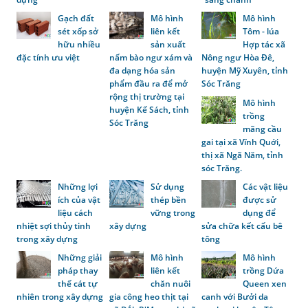
Gạch đất
Mô hình
Mô hình
sét xốp sở
liên kết
Tôm - lúa
hữu nhiều
sản xuất
Hợp tác xã
đặc tính ưu việt
nấm bào ngư xám và
Nông ngư Hòa Đê,
đa dạng hóa sản
huyện Mỹ Xuyên, tỉnh
phẩm đầu ra để mở
Sóc Trăng
rộng thị trường tại
Mô hình
huyện Kế Sách, tỉnh
trồng
Sóc Trăng
mãng cầu
gai tại xã Vĩnh Quới,
thị xã Ngã Năm, tỉnh
sóc Trăng.
Những lợi
Sử dụng
Các vật liệu
ích của vật
thép bền
được sử
liệu cách
vững trong
dụng để
nhiệt sợi thủy tinh
xây dựng
sửa chữa kết cấu bê
trong xây dựng
tông
Những giải
Mô hình
Mô hình
pháp thay
liên kết
trồng Dứa
thế cát tự
chăn nuôi
Queen xen
nhiên trong xây dựng
gia công heo thịt tại
canh với Bưởi da