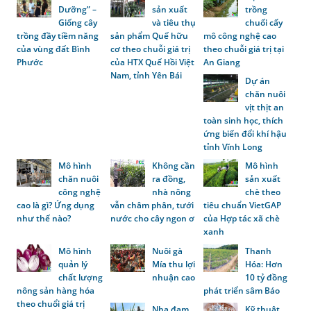
Dưỡng” –
sản xuất
trồng
Giống cây
và tiêu thụ
chuối cấy
trồng đầy tiềm năng
sản phẩm Quế hữu
mô công nghệ cao
của vùng đất Bình
cơ theo chuỗi giá trị
theo chuỗi giá trị tại
Phước
của HTX Quế Hồi Việt
An Giang
Nam, tỉnh Yên Bái
Dự án
chăn nuôi
vịt thịt an
toàn sinh học, thích
ứng biến đổi khí hậu
tỉnh Vĩnh Long
Mô hình
Không cần
Mô hình
chăn nuôi
ra đồng,
sản xuất
công nghệ
nhà nông
chè theo
cao là gì? Ứng dụng
vẫn châm phân, tưới
tiêu chuẩn VietGAP
như thế nào?
nước cho cây ngon ơ
của Hợp tác xã chè
xanh
Mô hình
Nuôi gà
Thanh
quản lý
Mía thu lợi
Hóa: Hơn
chất lượng
nhuận cao
10 tỷ đồng
nông sản hàng hóa
phát triển sâm Báo
theo chuổi giá trị
Nha đam
Kỹ thuật