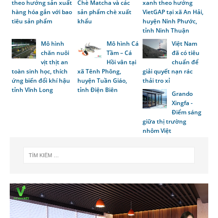
theo hướng sản xuất
Chè Matcha và các
xanh theo hướng
hàng hóa gắn với bao
sản phẩm chè xuất
VietGAP tại xã An Hải,
tiêu sản phẩm
khẩu
huyện Ninh Phước,
tỉnh Ninh Thuận
Mô hình
Mô hình Cá
Việt Nam
chăn nuôi
Tầm – Cá
đã có tiêu
vịt thịt an
Hồi vân tại
chuẩn để
toàn sinh học, thích
xã Tênh Phông,
giải quyết nạn rác
ứng biến đổi khí hậu
huyện Tuần Giáo,
thải tro xỉ
tỉnh Vĩnh Long
tỉnh Điện Biên
Grando
Xingfa -
Điểm sáng
giữa thị trường
nhôm Việt