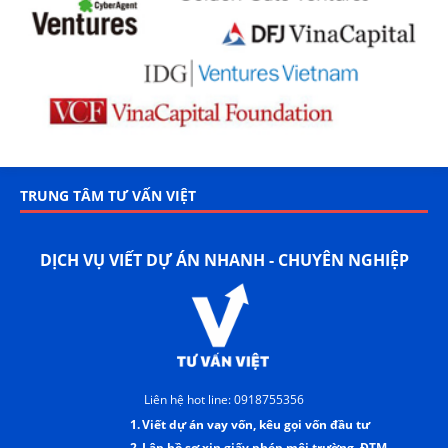
TRUNG TÂM TƯ VẤN VIỆT
DỊCH VỤ VIẾT DỰ ÁN NHANH - CHUYÊN NGHIỆP
Liên hệ hot line: 0918755356
1.
Viết dự án vay vốn, kêu gọi vốn đầu tư
2.
Lập hồ sơ xin giấy phép môi trường, ĐTM.