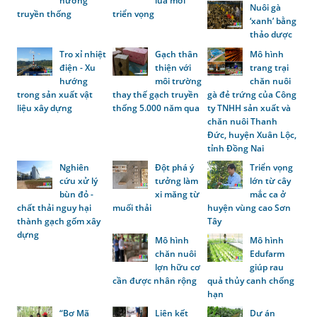
hương
lúa mới
Nuôi gà
truyền thống
triển vọng
‘xanh’ bằng
thảo dược
Tro xỉ nhiệt
Gạch thân
Mô hình
điện - Xu
thiện với
trang trại
hướng
môi trường
chăn nuôi
trong sản xuất vật
thay thế gạch truyền
gà đẻ trứng của Công
liệu xây dựng
thống 5.000 năm qua
ty TNHH sản xuất và
chăn nuôi Thanh
Đức, huyện Xuân Lộc,
tỉnh Đồng Nai
Nghiên
Đột phá ý
Triển vọng
cứu xử lý
tưởng làm
lớn từ cây
bùn đỏ -
xi măng từ
mắc ca ở
chất thải nguy hại
muối thải
huyện vùng cao Sơn
thành gạch gốm xây
Tây
dựng
Mô hình
Mô hình
chăn nuôi
Edufarm
lợn hữu cơ
giúp rau
cần được nhân rộng
quả thủy canh chống
hạn
“Bơ Mã
Liên kết
Dự án