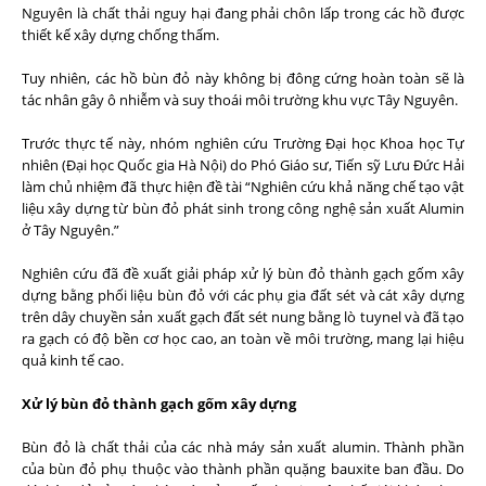
Nguyên là chất thải nguy hại đang phải chôn lấp trong các hồ được
thiết kế xây dựng chống thấm.
Tuy nhiên, các hồ bùn đỏ này không bị đông cứng hoàn toàn sẽ là
tác nhân gây ô nhiễm và suy thoái môi trường khu vực Tây Nguyên.
Trước thực tế này, nhóm nghiên cứu Trường Đại học Khoa học Tự
nhiên (Đại học Quốc gia Hà Nội) do Phó Giáo sư, Tiến sỹ Lưu Đức Hải
làm chủ nhiệm đã thực hiện đề tài “Nghiên cứu khả năng chế tạo vật
liệu xây dựng từ bùn đỏ phát sinh trong công nghệ sản xuất Alumin
ở Tây Nguyên.”
Nghiên cứu đã đề xuất giải pháp xử lý bùn đỏ thành gạch gốm xây
dựng bằng phối liệu bùn đỏ với các phụ gia đất sét và cát xây dựng
trên dây chuyền sản xuất gạch đất sét nung bằng lò tuynel và đã tạo
ra gạch có độ bền cơ học cao, an toàn về môi trường, mang lại hiệu
quả kinh tế cao.
Xử lý bùn đỏ thành gạch gốm xây dựng
Bùn đỏ là chất thải của các nhà máy sản xuất alumin. Thành phần
của bùn đỏ phụ thuộc vào thành phần quặng bauxite ban đầu. Do