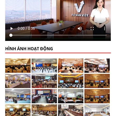
HÌNH ẢNH HOẠT ĐỘNG