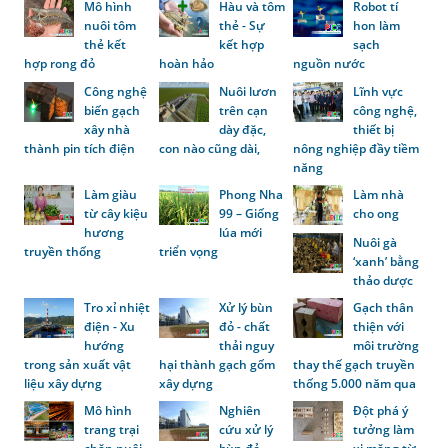
Mô hình
Hàu và tôm
Robot tí
nuôi tôm
thẻ - Sự
hon làm
thẻ kết
kết hợp
sạch
hợp rong đỏ
hoàn hảo
nguồn nước
Công nghệ
Nuôi lươn
Lĩnh vực
biến gạch
trên cạn
công nghệ,
xây nhà
dày đặc,
thiết bị
thành pin tích điện
con nào cũng dài,
nông nghiệp đầy tiềm
năng
Làm giàu
Phong Nha
Làm nhà
từ cây kiệu
99 – Giống
cho ong
hương
lúa mới
Nuôi gà
truyền thống
triển vọng
‘xanh’ bằng
thảo dược
Tro xỉ nhiệt
Xử lý bùn
Gạch thân
điện - Xu
đỏ - chất
thiện với
hướng
thải nguy
môi trường
trong sản xuất vật
hại thành gạch gốm
thay thế gạch truyền
liệu xây dựng
xây dựng
thống 5.000 năm qua
Mô hình
Nghiên
Đột phá ý
trang trại
cứu xử lý
tưởng làm