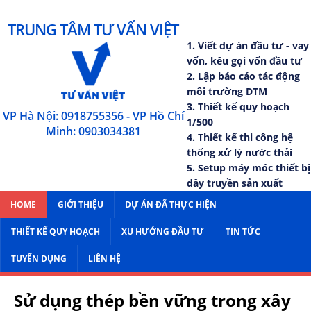
TRUNG TÂM TƯ VẤN VIỆT
1. Viết dự án đầu tư - vay
vốn, kêu gọi vốn đầu tư
2. Lập báo cáo tác động
môi trường DTM
3. Thiết kế quy hoạch
VP Hà Nội: 0918755356 - VP Hồ Chí
1/500
Minh: 0903034381
4. Thiết kế thi công hệ
thống xử lý nước thải
5. Setup máy móc thiết bị
dây truyền sản xuất
HOME
GIỚI THIỆU
DỰ ÁN ĐÃ THỰC HIỆN
THIẾT KẾ QUY HOẠCH
XU HƯỚNG ĐẦU TƯ
TIN TỨC
TUYỂN DỤNG
LIÊN HỆ
Sử dụng thép bền vững trong xây