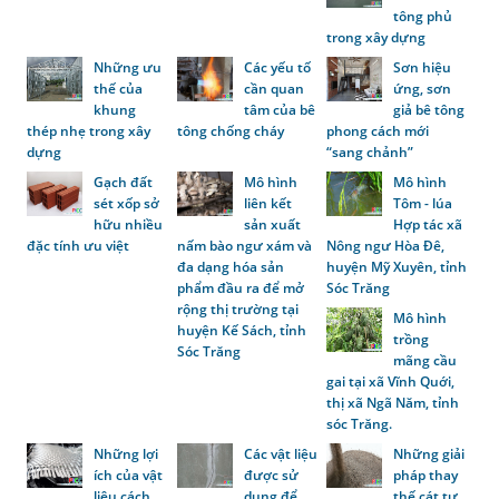
tông phủ
trong xây dựng
Những ưu
Các yếu tố
Sơn hiệu
thế của
cần quan
ứng, sơn
khung
tâm của bê
giả bê tông
thép nhẹ trong xây
tông chống cháy
phong cách mới
dựng
“sang chảnh”
Gạch đất
Mô hình
Mô hình
sét xốp sở
liên kết
Tôm - lúa
hữu nhiều
sản xuất
Hợp tác xã
đặc tính ưu việt
nấm bào ngư xám và
Nông ngư Hòa Đê,
đa dạng hóa sản
huyện Mỹ Xuyên, tỉnh
phẩm đầu ra để mở
Sóc Trăng
rộng thị trường tại
Mô hình
huyện Kế Sách, tỉnh
trồng
Sóc Trăng
mãng cầu
gai tại xã Vĩnh Quới,
thị xã Ngã Năm, tỉnh
sóc Trăng.
Những lợi
Các vật liệu
Những giải
ích của vật
được sử
pháp thay
liệu cách
dụng để
thế cát tự