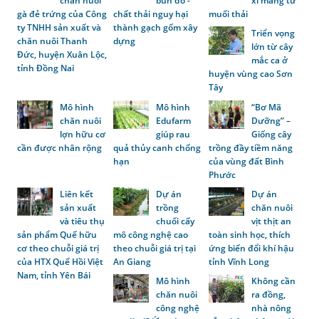
chăn nuôi
bùn đỏ -
xi măng từ
gà đẻ trứng của Công
chất thải nguy hại
muối thải
ty TNHH sản xuất và
thành gạch gốm xây
Triển vọng
chăn nuôi Thanh
dựng
lớn từ cây
Đức, huyện Xuân Lộc,
mắc ca ở
tỉnh Đồng Nai
huyện vùng cao Sơn
Tây
Mô hình
Mô hình
“Bơ Mã
chăn nuôi
Edufarm
Dưỡng” –
lợn hữu cơ
giúp rau
Giống cây
cần được nhân rộng
quả thủy canh chống
trồng đầy tiềm năng
hạn
của vùng đất Bình
Phước
Liên kết
Dự án
Dự án
sản xuất
trồng
chăn nuôi
và tiêu thụ
chuối cấy
vịt thịt an
sản phẩm Quế hữu
mô công nghệ cao
toàn sinh học, thích
cơ theo chuỗi giá trị
theo chuỗi giá trị tại
ứng biến đổi khí hậu
của HTX Quế Hồi Việt
An Giang
tỉnh Vĩnh Long
Nam, tỉnh Yên Bái
Mô hình
Không cần
chăn nuôi
ra đồng,
công nghệ
nhà nông