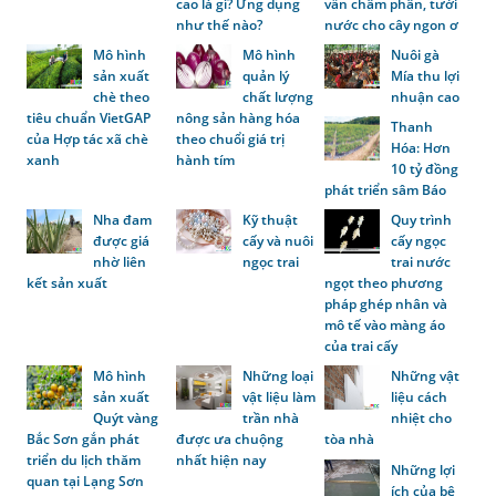
cao là gì? Ứng dụng
vẫn châm phân, tưới
như thế nào?
nước cho cây ngon ơ
Mô hình
Mô hình
Nuôi gà
sản xuất
quản lý
Mía thu lợi
chè theo
chất lượng
nhuận cao
tiêu chuẩn VietGAP
nông sản hàng hóa
Thanh
của Hợp tác xã chè
theo chuổi giá trị
Hóa: Hơn
xanh
hành tím
10 tỷ đồng
phát triển sâm Báo
Nha đam
Kỹ thuật
Quy trình
được giá
cấy và nuôi
cấy ngọc
nhờ liên
ngọc trai
trai nước
kết sản xuất
ngọt theo phương
pháp ghép nhân và
mô tế vào màng áo
của trai cấy
Mô hình
Những loại
Những vật
sản xuất
vật liệu làm
liệu cách
Quýt vàng
trần nhà
nhiệt cho
Bắc Sơn gắn phát
được ưa chuộng
tòa nhà
triển du lịch thăm
nhất hiện nay
Những lợi
quan tại Lạng Sơn
ích của bê