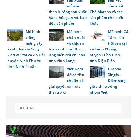
sản xuất
liên kết
nấm ăn
sản xuất
theo hướng sản xuất
Chè Matcha và các
hàng hóa gắn với bao
sản phẩm chè xuất
tiêu sản phẩm
khẩu
Mô hình
Mô hình
Mô hình Cá
trồng
chăn nuôi
Tầm – Cá
măng tây
vịt thịt an
Hồi vân tại
xanh theo hướng
toàn sinh học, thích
xã Tênh Phông,
VietGAP tại xã An Hải,
ứng biến đổi khí hậu
huyện Tuần Giáo,
huyện Ninh Phước,
tỉnh Vĩnh Long
tỉnh Điện Biên
tỉnh Ninh Thuận
Việt Nam
Grando
đã có tiêu
Xingfa -
chuẩn để
Điểm sáng
giải quyết nạn rác
giữa thị trường
thải tro xỉ
nhôm Việt