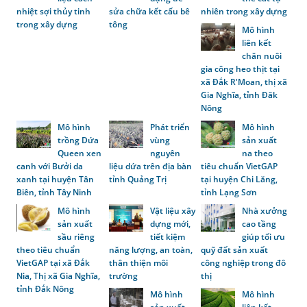
nhiệt sợi thủy tinh
sửa chữa kết cấu bê
nhiên trong xây dựng
trong xây dựng
tông
Mô hình
liên kết
chăn nuôi
gia công heo thịt tại
xã Đắk R'Moan, thị xã
Gia Nghĩa, tỉnh Đăk
Nông
Mô hình
Phát triển
Mô hình
trồng Dứa
vùng
sản xuất
Queen xen
nguyên
na theo
canh với Bưởi da
liệu dứa trên địa bàn
tiêu chuẩn VietGAP
xanh tại huyện Tân
tỉnh Quảng Trị
tại huyện Chi Lăng,
Biên, tỉnh Tây Ninh
tỉnh Lạng Sơn
Mô hình
Vật liệu xây
Nhà xưởng
sản xuất
dựng mới,
cao tầng
sầu riêng
tiết kiệm
giúp tối ưu
theo tiêu chuẩn
năng lượng, an toàn,
quỹ đất sản xuất
VietGAP tại xã Đắk
thân thiện môi
công nghiệp trong đô
Nia, Thị xã Gia Nghĩa,
trường
thị
tỉnh Đắk Nông
Mô hình
Mô hình