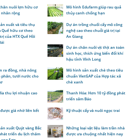
chăn nuôi lợn hữu cơ
Mô hình Edufarm giúp rau quả
 nhân rộng
thủy canh chống hạn
sản xuất và tiêu thụ
Dự án trồng chuối cấy mô công
 Quế hữu cơ theo
nghệ cao theo chuỗi giá trị tại
 trị của HTX Quế Hồi
An Giang
Bái
Dự án chăn nuôi vịt thịt an toàn
sinh học, thích ứng biến đổi khí
hậu tỉnh Vĩnh Long
n ra đồng, nhà nông
Mô hình sản xuất chè theo tiêu
 phân, tưới nước cho
chuẩn VietGAP của Hợp tác xã
 ơ
chè xanh
ía thu lợi nhuận cao
Thanh Hóa: Hơn 10 tỷ đồng phát
triển sâm Báo
được giá nhờ liên kết
Kỹ thuật cấy và nuôi ngọc trai
sản xuất Quýt vàng Bắc
Những loại vật liệu làm trần nhà
hát triển du lịch thăm
được ưa chuộng nhất hiện nay
 Lạng Sơn