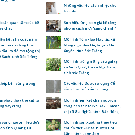
Những vật liệu cách nhiệt cho
tòa nhà
tố cần quan tâm của bê
Sơn hiệu ứng, sơn giả bê tông
ng cháy
phong cách mới “sang chảnh”
liên kết sản xuất nấm
Mô hình Tôm - lúa Hợp tác xã
xám và đa dạng hóa
Nông ngư Hòa Đê, huyện Mỹ
 đầu ra để mở rộng thị
Xuyên, tỉnh Sóc Trăng
 Sách, tỉnh Sóc Trăng
Mô hình trồng mãng cầu gai tại
xã Vĩnh Quới, thị xã Ngã Năm,
tỉnh sóc Trăng.
thép bền vững trong
Các vật liệu được sử dụng để
sửa chữa kết cấu bê tông
i pháp thay thế cát tự
Mô hình liên kết chăn nuôi gia
ong xây dựng
công heo thịt tại xã Đắk R'Moan,
thị xã Gia Nghĩa, tỉnh Đăk Nông
n vùng nguyên liệu dứa
Mô hình sản xuất na theo tiêu
bàn tỉnh Quảng Trị
chuẩn VietGAP tại huyện Chi
Lăng, tỉnh Lạng Sơn