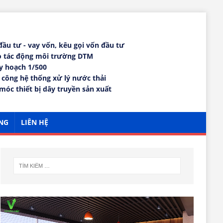
 đầu tư - vay vốn, kêu gọi vốn đầu tư
áo tác động môi trường DTM
uy hoạch 1/500
i công hệ thống xử lý nước thải
móc thiết bị dây truyền sản xuất
NG
LIÊN HỆ