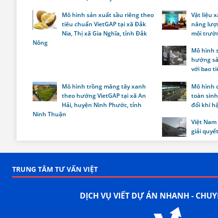
Mô hình sản xuất sầu riêng theo
Vật liệu 
tiêu chuẩn VietGAP tại xã Đắk
năng lượn
Nia, Thị xã Gia Nghĩa, tỉnh Đắk
môi trườ
Nông
Mô hình 
hướng sả
với bao t
Mô hình trồng măng tây xanh
Mô hình c
theo hướng VietGAP tại xã An
toàn sinh
Hải, huyện Ninh Phước, tỉnh
đổi khí h
Ninh Thuận
Việt Nam 
giải quyết
TRUNG TÂM TƯ VẤN VIỆT
DỊCH VỤ VIẾT DỰ ÁN NHANH - CHU