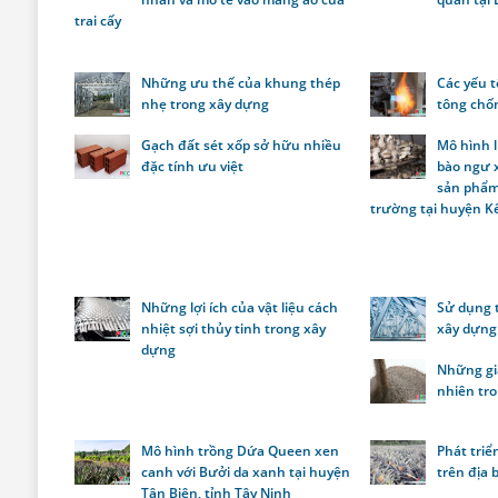
trai cấy
Những ưu thế của khung thép
Các yếu 
nhẹ trong xây dựng
tông chố
Gạch đất sét xốp sở hữu nhiều
Mô hình 
đặc tính ưu việt
bào ngư 
sản phẩm
trường tại huyện Kế
Những lợi ích của vật liệu cách
Sử dụng 
nhiệt sợi thủy tinh trong xây
xây dựng
dựng
Những giả
nhiên tr
Mô hình trồng Dứa Queen xen
Phát triể
canh với Bưởi da xanh tại huyện
trên địa 
Tân Biên, tỉnh Tây Ninh