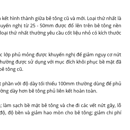
n kết hình thành giữa bê tông cũ và mới. Loại thứ nhất là
huyến nghị từ 25 - 50mm được đổ lên trên bê tông nền
 loại thứ nhất thường yêu cầu cốt liệu nhỏ có kích thước
ác lớp phủ mỏng được khuyến nghị để giảm nguy cơ nứt
g thường được sử dụng với mục đích khôi phục bề mặt đã
ê tông cũ.
một phần với độ dày tối thiểu 100mm thường dùng để phủ
ường dày hơn bê tông phủ liên kết hoàn toàn.
 làm sạch bề mặt bê tông và che đi các vết nứt gãy, lỗ
độ, độ bền và giảm hao mòn cho bê tông; giảm chi phí