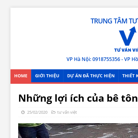
TRUNG TÂM TƯ 
VP Hà Nội: 0918755356 - VP H
HOME
GIỚI THIỆU
DỰ ÁN ĐÃ THỰC HIỆN
THIẾT 
Những lợi ích của bê tô
25/02/2020
tư vấn việt