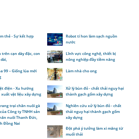
m thẻ - Sự kết hợp
Robot tí hon làm sạch nguồn
o
nước
 trên cạn dày đặc, con
Lĩnh vực công nghệ, thiết bị
dài,
nông nghiệp đầy tiềm năng
a 99 – Giống lúa mới
Làm nhà cho ong
g
iệt điện - Xu hướng
Xử lý bùn đỏ - chất thải nguy hại
 xuất vật liệu xây dựng
thành gạch gốm xây dựng
rang trại chăn nuôi gà
Nghiên cứu xử lý bùn đỏ - chất
 của Công ty TNHH sản
thải nguy hại thành gạch gốm
chăn nuôi Thanh Đức,
xây dựng
nh Đồng Nai
Đột phá ý tưởng làm xi măng từ
muối thải