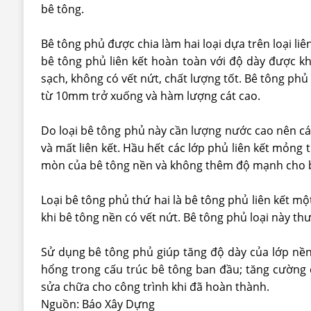
bê tông.
Bê tông phủ được chia làm hai loại dựa trên loại liê
bê tông phủ liên kết hoàn toàn với độ dày được k
sạch, không có vết nứt, chất lượng tốt. Bê tông phủ
từ 10mm trở xuống và hàm lượng cát cao.
Do loại bê tông phủ này cần lượng nước cao nên c
và mất liên kết. Hầu hết các lớp phủ liên kết mỏn
mòn của bê tông nền và không thêm độ mạnh cho b
Loại bê tông phủ thứ hai là bê tông phủ liên kết 
khi bê tông nền có vết nứt. Bê tông phủ loại này th
Sử dụng bê tông phủ giúp tăng độ dày của lớp nền;
hổng trong cấu trúc bê tông ban đầu; tăng cường 
sửa chữa cho công trình khi đã hoàn thành.
Nguồn: Báo Xây Dựng