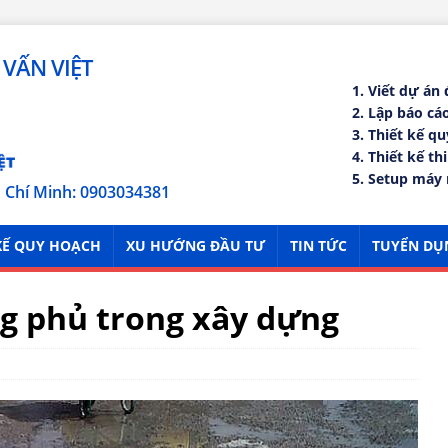
VẤN VIỆT
1. Viết dự án
2. Lập báo c
3. Thiết kế q
4. Thiết kế th
5. Setup máy 
ồ Chí Minh: 0903034381
KẾ QUY HOẠCH
XU HƯỚNG ĐẦU TƯ
TIN TỨC
TUYỂN DỤ
ng phủ trong xây dựng