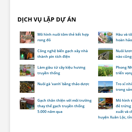
DỊCH VỤ LẬP DỰ ÁN
Mô hình nuôi tôm thẻ kết hợp
Hàu và tô
rong đỏ
hoàn hả
Công nghệ biến gạch xây nhà
Nuôi lươn
thành pin tích điện
nào cũng 
Làm giàu từ cây kiệu hương
Phong Nh
truyền thống
triển vọn
Nuôi gà ‘xanh’ bằng thảo dược
Tro xỉ nh
trong sản
Gạch thân thiện với môi trường
Mô hình t
thay thế gạch truyền thống
đẻ trứng
5.000 năm qua
xuất và 
huyện Xuân Lộc, tỉ