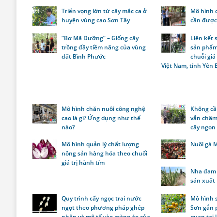
Triển vọng lớn từ cây mắc ca ở
Mô hình 
huyện vùng cao Sơn Tây
cần được
“Bơ Mã Dưỡng” – Giống cây
Liên kết 
trồng đầy tiềm năng của vùng
sản phẩm
đất Bình Phước
chuỗi giá
Việt Nam, tỉnh Yên 
Mô hình chăn nuôi công nghệ
Không cầ
cao là gì? Ứng dụng như thế
vẫn châm
nào?
cây ngon
Mô hình quản lý chất lượng
Nuôi gà M
nông sản hàng hóa theo chuổi
giá trị hành tím
Nha đam 
sản xuất
Quy trình cấy ngọc trai nước
Mô hình 
ngọt theo phương pháp ghép
Sơn gắn p
nhân và mô tế vào màng áo của
quan tại