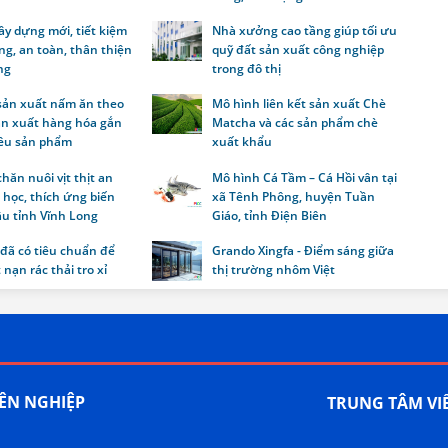
xây dựng mới, tiết kiệm
Nhà xưởng cao tầng giúp tối ưu
g, an toàn, thân thiện
quỹ đất sản xuất công nghiệp
ng
trong đô thị
sản xuất nấm ăn theo
Mô hình liên kết sản xuất Chè
n xuất hàng hóa gắn
Matcha và các sản phẩm chè
iêu sản phẩm
xuất khẩu
hăn nuôi vịt thịt an
Mô hình Cá Tầm – Cá Hồi vân tại
 học, thích ứng biến
xã Tênh Phông, huyện Tuần
ậu tỉnh Vĩnh Long
Giáo, tỉnh Điện Biên
đã có tiêu chuẩn để
Grando Xingfa - Điểm sáng giữa
 nạn rác thải tro xỉ
thị trường nhôm Việt
YÊN NGHIỆP
TRUNG TÂM VI