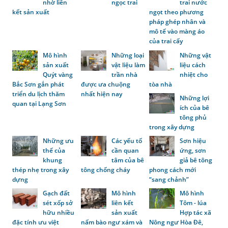
nhờ liên
ngọc trai
trai nước
kết sản xuất
ngọt theo phương
pháp ghép nhân và
mô tế vào màng áo
của trai cấy
Mô hình
Những loại
Những vật
sản xuất
vật liệu làm
liệu cách
Quýt vàng
trần nhà
nhiệt cho
Bắc Sơn gắn phát
được ưa chuộng
tòa nhà
triển du lịch thăm
nhất hiện nay
Những lợi
quan tại Lạng Sơn
ích của bê
tông phủ
trong xây dựng
Những ưu
Các yếu tố
Sơn hiệu
thế của
cần quan
ứng, sơn
khung
tâm của bê
giả bê tông
thép nhẹ trong xây
tông chống cháy
phong cách mới
dựng
“sang chảnh”
Gạch đất
Mô hình
Mô hình
sét xốp sở
liên kết
Tôm - lúa
hữu nhiều
sản xuất
Hợp tác xã
đặc tính ưu việt
nấm bào ngư xám và
Nông ngư Hòa Đê,