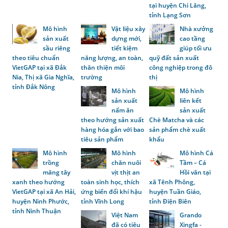
tại huyện Chi Lăng,
tỉnh Lạng Sơn
Mô hình
Vật liệu xây
Nhà xưởng
sản xuất
dựng mới,
cao tầng
sầu riêng
tiết kiệm
giúp tối ưu
theo tiêu chuẩn
năng lượng, an toàn,
quỹ đất sản xuất
VietGAP tại xã Đắk
thân thiện môi
công nghiệp trong đô
Nia, Thị xã Gia Nghĩa,
trường
thị
tỉnh Đắk Nông
Mô hình
Mô hình
sản xuất
liên kết
nấm ăn
sản xuất
theo hướng sản xuất
Chè Matcha và các
hàng hóa gắn với bao
sản phẩm chè xuất
tiêu sản phẩm
khẩu
Mô hình
Mô hình
Mô hình Cá
trồng
chăn nuôi
Tầm – Cá
măng tây
vịt thịt an
Hồi vân tại
xanh theo hướng
toàn sinh học, thích
xã Tênh Phông,
VietGAP tại xã An Hải,
ứng biến đổi khí hậu
huyện Tuần Giáo,
huyện Ninh Phước,
tỉnh Vĩnh Long
tỉnh Điện Biên
tỉnh Ninh Thuận
Việt Nam
Grando
đã có tiêu
Xingfa -