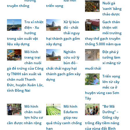
hương
lúa mới
Nuôi gà
truyền thống
triển vọng
‘xanh’ bằng
thảo dược
Tro xỉ nhiệt
Xử lý bùn
Gạch thân
điện - Xu
đỏ - chất
thiện với
hướng
thải nguy
môi trường
trong sản xuất vật
hại thành gạch gốm
thay thế gạch truyền
liệu xây dựng
xây dựng
thống 5.000 năm qua
Mô hình
Nghiên
Đột phá ý
trang trại
cứu xử lý
tưởng làm
chăn nuôi
bùn đỏ -
xi măng từ
gà đẻ trứng của Công
chất thải nguy hại
muối thải
ty TNHH sản xuất và
thành gạch gốm xây
Triển vọng
chăn nuôi Thanh
dựng
lớn từ cây
Đức, huyện Xuân Lộc,
mắc ca ở
tỉnh Đồng Nai
huyện vùng cao Sơn
Tây
Mô hình
Mô hình
“Bơ Mã
chăn nuôi
Edufarm
Dưỡng” –
lợn hữu cơ
giúp rau
Giống cây
cần được nhân rộng
quả thủy canh chống
trồng đầy tiềm năng
hạn
của vùng đất Bình