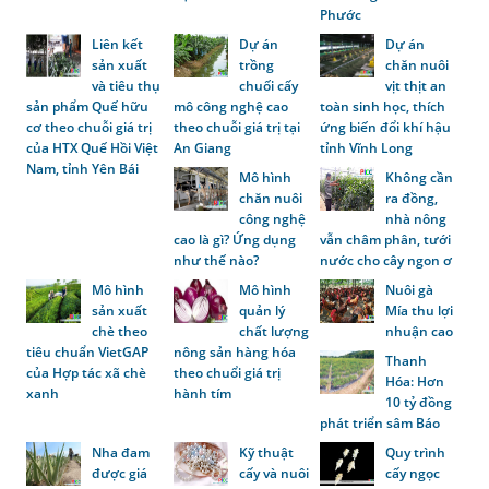
Phước
Liên kết
Dự án
Dự án
sản xuất
trồng
chăn nuôi
và tiêu thụ
chuối cấy
vịt thịt an
sản phẩm Quế hữu
mô công nghệ cao
toàn sinh học, thích
cơ theo chuỗi giá trị
theo chuỗi giá trị tại
ứng biến đổi khí hậu
của HTX Quế Hồi Việt
An Giang
tỉnh Vĩnh Long
Nam, tỉnh Yên Bái
Mô hình
Không cần
chăn nuôi
ra đồng,
công nghệ
nhà nông
cao là gì? Ứng dụng
vẫn châm phân, tưới
như thế nào?
nước cho cây ngon ơ
Mô hình
Mô hình
Nuôi gà
sản xuất
quản lý
Mía thu lợi
chè theo
chất lượng
nhuận cao
tiêu chuẩn VietGAP
nông sản hàng hóa
Thanh
của Hợp tác xã chè
theo chuổi giá trị
Hóa: Hơn
xanh
hành tím
10 tỷ đồng
phát triển sâm Báo
Nha đam
Kỹ thuật
Quy trình
được giá
cấy và nuôi
cấy ngọc