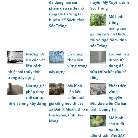
đa dạng hóa sản
huyện Mỹ Xuyên, tỉnh
phẩm đầu ra để mở
Sóc Trăng
rộng thị trường tại
Mô hình
huyện Kế Sách, tỉnh
trồng
Sóc Trăng
mãng cầu
gai tại xã Vĩnh Quới,
thị xã Ngã Năm, tỉnh
sóc Trăng.
Những lợi
Sử dụng
Các vật liệu
ích của vật
thép bền
được sử
liệu cách
vững trong
dụng để
nhiệt sợi thủy tinh
xây dựng
sửa chữa kết cấu bê
trong xây dựng
tông
Những giải
Mô hình
Phát triển
pháp thay
liên kết
vùng
thế cát tự
chăn nuôi
nguyên
nhiên trong xây dựng
gia công heo thịt tại
liệu dứa trên địa bàn
xã Đắk R'Moan, thị xã
tỉnh Quảng Trị
Gia Nghĩa, tỉnh Đăk
Mô hình
Nông
sản xuất
na theo
tiêu chuẩn VietGAP