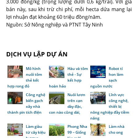
3.000 đồng/kg (trọng lượng dưới 0,6 kg/trái). Với giá
bán này, sau khi trừ chi phí, mỗi hecta dứa mang lại
lợi nhuận đạt khoảng 60 triệu đồng/năm.
Nguồn: Sở Nông nghiệp và PTNT Tây Ninh
DỊCH VỤ LẬP DỰ ÁN
Mô hình
Hàu và tôm
Robot tí
nuôi tôm
thẻ - Sự
hon làm
thẻ kết
kết hợp
sạch
hợp rong đỏ
hoàn hảo
nguồn nước
Công nghệ
Nuôi lươn
Lĩnh vực
biến gạch
trên cạn
công nghệ,
xây nhà
dày đặc,
thiết bị
thành pin tích điện
con nào cũng dài,
nông nghiệp đầy tiềm
năng
Làm giàu
Phong Nha
Làm nhà
từ cây kiệu
99 – Giống
cho ong