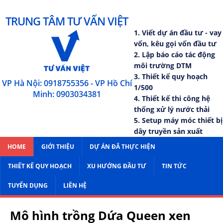
TRUNG TÂM TƯ VẤN VIỆT
1. Viết dự án đầu tư - vay
vốn, kêu gọi vốn đầu tư
2. Lập báo cáo tác động
môi trường DTM
3. Thiết kế quy hoạch
VP Hà Nội: 0918755356 - VP Hồ Chí
1/500
Minh: 0903034381
4. Thiết kế thi công hệ
thống xử lý nước thải
5. Setup máy móc thiết bị
dây truyền sản xuất
HOME
GIỚI THIỆU
DỰ ÁN ĐÃ THỰC HIỆN
THIẾT KẾ QUY HOẠCH
XU HƯỚNG ĐẦU TƯ
TIN TỨC
TUYỂN DỤNG
LIÊN HỆ
Mô hình trồng Dứa Queen xen