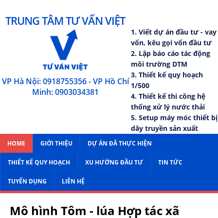
TRUNG TÂM TƯ VẤN VIỆT
1. Viết dự án đầu tư - vay
vốn, kêu gọi vốn đầu tư
2. Lập báo cáo tác động
môi trường DTM
3. Thiết kế quy hoạch
VP Hà Nội: 0918755356 - VP Hồ Chí
1/500
Minh: 0903034381
4. Thiết kế thi công hệ
thống xử lý nước thải
5. Setup máy móc thiết bị
dây truyền sản xuất
HOME
GIỚI THIỆU
DỰ ÁN ĐÃ THỰC HIỆN
THIẾT KẾ QUY HOẠCH
XU HƯỚNG ĐẦU TƯ
TIN TỨC
TUYỂN DỤNG
LIÊN HỆ
Mô hình Tôm - lúa Hợp tác xã