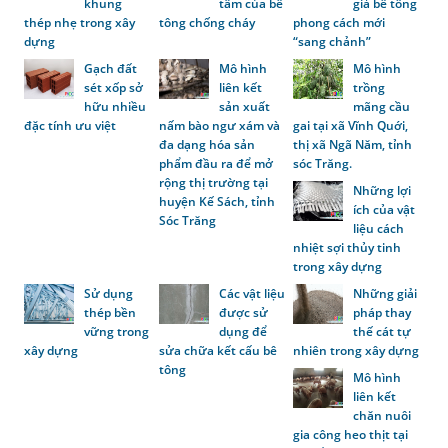
khung
tâm của bê
giả bê tông
thép nhẹ trong xây
tông chống cháy
phong cách mới
dựng
“sang chảnh”
Gạch đất
Mô hình
Mô hình
sét xốp sở
liên kết
trồng
hữu nhiều
sản xuất
mãng cầu
đặc tính ưu việt
nấm bào ngư xám và
gai tại xã Vĩnh Quới,
đa dạng hóa sản
thị xã Ngã Năm, tỉnh
phẩm đầu ra để mở
sóc Trăng.
rộng thị trường tại
Những lợi
huyện Kế Sách, tỉnh
ích của vật
Sóc Trăng
liệu cách
nhiệt sợi thủy tinh
trong xây dựng
Sử dụng
Các vật liệu
Những giải
thép bền
được sử
pháp thay
vững trong
dụng để
thế cát tự
xây dựng
sửa chữa kết cấu bê
nhiên trong xây dựng
tông
Mô hình
liên kết
chăn nuôi
gia công heo thịt tại