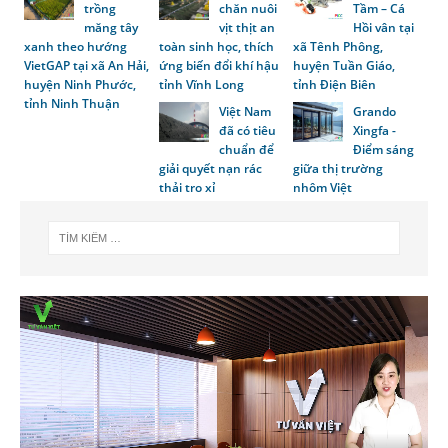
trồng
chăn nuôi
Tầm – Cá
măng tây
vịt thịt an
Hồi vân tại
xanh theo hướng
toàn sinh học, thích
xã Tênh Phông,
VietGAP tại xã An Hải,
ứng biến đổi khí hậu
huyện Tuần Giáo,
huyện Ninh Phước,
tỉnh Vĩnh Long
tỉnh Điện Biên
tỉnh Ninh Thuận
Việt Nam
Grando
đã có tiêu
Xingfa -
chuẩn để
Điểm sáng
giải quyết nạn rác
giữa thị trường
thải tro xỉ
nhôm Việt