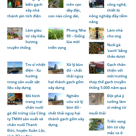
biến gạch
trên cạn
công nghệ,
xây nhà
dày đặc,
thiết bị
thành pin tích điện
con nào cũng dài,
nông nghiệp đầy tiềm
năng
Làm giàu
Phong Nha
Làm nhà
từ cây kiệu
99 – Giống
cho ong
hương
lúa mới
Nuôi gà
truyền thống
triển vọng
‘xanh’ bằng
thảo dược
Tro xỉ nhiệt
Xử lý bùn
Gạch thân
điện - Xu
đỏ - chất
thiện với
hướng
thải nguy
môi trường
trong sản xuất vật
hại thành gạch gốm
thay thế gạch truyền
liệu xây dựng
xây dựng
thống 5.000 năm qua
Mô hình
Nghiên
Đột phá ý
trang trại
cứu xử lý
tưởng làm
chăn nuôi
bùn đỏ -
xi măng từ
gà đẻ trứng của Công
chất thải nguy hại
muối thải
ty TNHH sản xuất và
thành gạch gốm xây
Triển vọng
chăn nuôi Thanh
dựng
lớn từ cây
Đức, huyện Xuân Lộc,
mắc ca ở