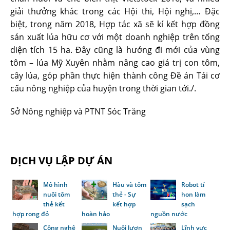
giải thưởng khác trong các Hội thi, Hội nghị,… Đặc
biệt, trong năm 2018, Hợp tác xã sẽ kí kết hợp đồng
sản xuất lúa hữu cơ với một doanh nghiệp trên tổng
diện tích 15 ha. Đây cũng là hướng đi mới của vùng
tôm – lúa Mỹ Xuyên nhằm nâng cao giá trị con tôm,
cây lúa, góp phần thực hiện thành công Đề án Tái cơ
cấu nông nghiệp của huyện trong thời gian tới./.
Sở Nông nghiệp và PTNT Sóc Trăng
DỊCH VỤ LẬP DỰ ÁN
Mô hình
Hàu và tôm
Robot tí
nuôi tôm
thẻ - Sự
hon làm
thẻ kết
kết hợp
sạch
hợp rong đỏ
hoàn hảo
nguồn nước
Công nghệ
Nuôi lươn
Lĩnh vực