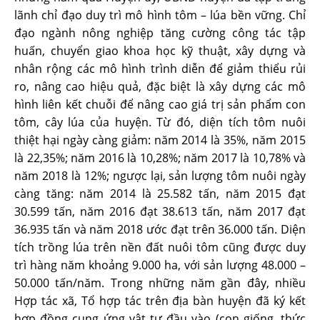
lãnh chỉ đạo duy trì mô hình tôm – lúa bền vững. Chỉ
đạo ngành nông nghiệp tăng cường công tác tập
huấn, chuyển giao khoa học kỹ thuật, xây dựng và
nhân rộng các mô hình trình diễn để giảm thiểu rủi
ro, nâng cao hiệu quả, đặc biệt là xây dựng các mô
hình liên kết chuỗi để nâng cao giá trị sản phẩm con
tôm, cây lúa của huyện. Từ đó, diện tích tôm nuôi
thiệt hại ngày càng giảm: năm 2014 là 35%, năm 2015
là 22,35%; năm 2016 là 10,28%; năm 2017 là 10,78% và
năm 2018 là 12%; ngược lại, sản lượng tôm nuôi ngày
càng tăng: năm 2014 là 25.582 tấn, năm 2015 đạt
30.599 tấn, năm 2016 đạt 38.613 tấn, năm 2017 đạt
36.935 tấn và năm 2018 ước đạt trên 36.000 tấn. Diện
tích trồng lúa trên nền đất nuôi tôm cũng được duy
trì hàng năm khoảng 9.000 ha, với sản lượng 48.000 –
50.000 tấn/năm. Trong những năm gần đây, nhiều
Hợp tác xã, Tổ hợp tác trên địa bàn huyện đã ký kết
hợp đồng cung ứng vật tư đầu vào (con giống, thức