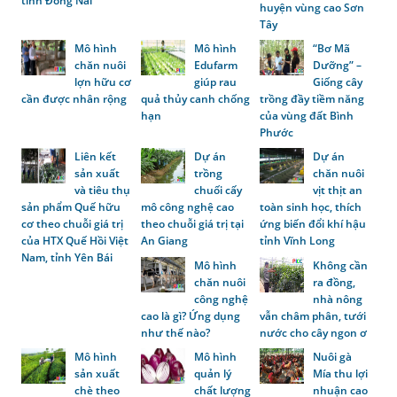
tỉnh Đồng Nai
huyện vùng cao Sơn
Tây
Mô hình
Mô hình
“Bơ Mã
chăn nuôi
Edufarm
Dưỡng” –
lợn hữu cơ
giúp rau
Giống cây
cần được nhân rộng
quả thủy canh chống
trồng đầy tiềm năng
hạn
của vùng đất Bình
Phước
Liên kết
Dự án
Dự án
sản xuất
trồng
chăn nuôi
và tiêu thụ
chuối cấy
vịt thịt an
sản phẩm Quế hữu
mô công nghệ cao
toàn sinh học, thích
cơ theo chuỗi giá trị
theo chuỗi giá trị tại
ứng biến đổi khí hậu
của HTX Quế Hồi Việt
An Giang
tỉnh Vĩnh Long
Nam, tỉnh Yên Bái
Mô hình
Không cần
chăn nuôi
ra đồng,
công nghệ
nhà nông
cao là gì? Ứng dụng
vẫn châm phân, tưới
như thế nào?
nước cho cây ngon ơ
Mô hình
Mô hình
Nuôi gà
sản xuất
quản lý
Mía thu lợi
chè theo
chất lượng
nhuận cao