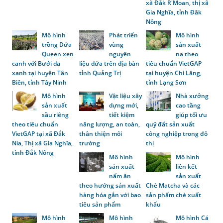
xã Đắk R'Moan, thị xã
Gia Nghĩa, tỉnh Đăk
Nông
Mô hình
Phát triển
Mô hình
trồng Dứa
vùng
sản xuất
Queen xen
nguyên
na theo
canh với Bưởi da
liệu dứa trên địa bàn
tiêu chuẩn VietGAP
xanh tại huyện Tân
tỉnh Quảng Trị
tại huyện Chi Lăng,
Biên, tỉnh Tây Ninh
tỉnh Lạng Sơn
Mô hình
Vật liệu xây
Nhà xưởng
sản xuất
dựng mới,
cao tầng
sầu riêng
tiết kiệm
giúp tối ưu
theo tiêu chuẩn
năng lượng, an toàn,
quỹ đất sản xuất
VietGAP tại xã Đắk
thân thiện môi
công nghiệp trong đô
Nia, Thị xã Gia Nghĩa,
trường
thị
tỉnh Đắk Nông
Mô hình
Mô hình
sản xuất
liên kết
nấm ăn
sản xuất
theo hướng sản xuất
Chè Matcha và các
hàng hóa gắn với bao
sản phẩm chè xuất
tiêu sản phẩm
khẩu
Mô hình
Mô hình
Mô hình Cá