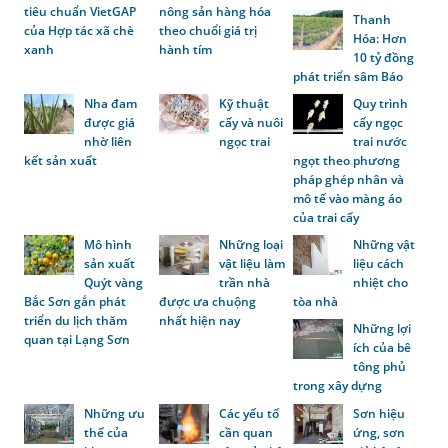
tiêu chuẩn VietGAP
nông sản hàng hóa
Thanh
của Hợp tác xã chè
theo chuổi giá trị
Hóa: Hơn
xanh
hành tím
10 tỷ đồng
phát triển sâm Báo
Nha đam
Kỹ thuật
Quy trình
được giá
cấy và nuôi
cấy ngọc
nhờ liên
ngọc trai
trai nước
kết sản xuất
ngọt theo phương
pháp ghép nhân và
mô tế vào màng áo
của trai cấy
Mô hình
Những loại
Những vật
sản xuất
vật liệu làm
liệu cách
Quýt vàng
trần nhà
nhiệt cho
Bắc Sơn gắn phát
được ưa chuộng
tòa nhà
triển du lịch thăm
nhất hiện nay
Những lợi
quan tại Lạng Sơn
ích của bê
tông phủ
trong xây dựng
Những ưu
Các yếu tố
Sơn hiệu
thế của
cần quan
ứng, sơn