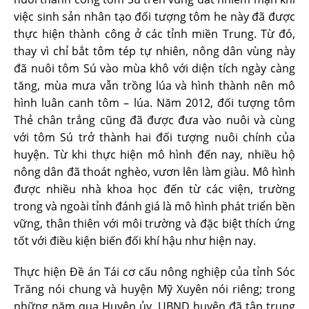
việc sinh sản nhân tạo đối tượng tôm he này đã được
thực hiện thành công ở các tỉnh miền Trung. Từ đó,
thay vì chỉ bắt tôm tép tự nhiên, nông dân vùng này
đã nuôi tôm Sú vào mùa khô với diện tích ngày càng
tăng, mùa mưa vẫn trồng lúa và hình thành nên mô
hình luân canh tôm – lúa. Năm 2012, đối tượng tôm
Thẻ chân trắng cũng đã được đưa vào nuôi và cùng
với tôm Sú trở thành hai đối tượng nuôi chính của
huyện. Từ khi thực hiện mô hình đến nay, nhiều hộ
nông dân đã thoát nghèo, vươn lên làm giàu. Mô hình
được nhiều nhà khoa học đến từ các viện, trường
trong và ngoài tỉnh đánh giá là mô hình phát triển bền
vững, thân thiên với môi trường và đặc biệt thích ứng
tốt với điều kiện biến đối khí hậu như hiện nay.
Thực hiện Đề án Tái cơ cấu nông nghiệp của tỉnh Sóc
Trăng nói chung và huyện Mỹ Xuyên nói riêng; trong
những năm qua Huyện ủy, UBND huyện đã tập trung