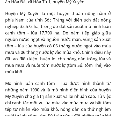
ấp Hòa Đê, xã Hòa Tú 1, huyện Mỹ Xuyên
Huyện Mỹ Xuyên là một huyện thuần nông nằm ở
phía Nam của tỉnh Sóc Trăng với diện tích đất nông
nghiệp 32.573 ha, trong đó đất sản xuất mô hình luân
canh tôm - lúa 17.700 ha. Do nằm tiếp giáp giữa
nguồn nước ngọt và nguồn nước mặn, vùng sản xuất
tôm – lúa của huyện có 06 tháng nước ngọt vào mùa
mưa và 06 tháng nước lợ vào mùa khô. Chính điều này
đã tạo điều kiện thuận lợi cho nông dân trồng lúa và
mùa mưa và nuôi tôm nước lợ (tôm Sú, tôm Thẻ) vào
mùa khô.
Mô hình luân canh tôm – lúa được hình thành từ
những năm 1990 và là mô hình điển hình của huyện
Mỹ Xuyên cho giá trị sản xuất và lợi nhuận cao. Từ việc
chỉ canh tác một vụ lúa mùa vào mùa mưa và bắt tôm
tép tự nhiên vào mùa khô, nông dân đã thử nghiệm
nuôi thành công tôm Sú trên vùng đất nhiễm mặn khi