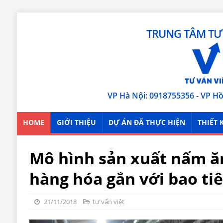
TRUNG TÂM TƯ 
VP Hà Nội: 0918755356 - VP H
HOME
GIỚI THIỆU
DỰ ÁN ĐÃ THỰC HIỆN
THIẾT 
Mô hình sản xuất nấm ă
hàng hóa gắn với bao ti
21/11/2018
tư vấn việt