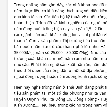
Trong những năm gần đây, các nhà khoa học đã n
nấm dược liệu có khả năng thích ứng với điều kiện
quả kinh tế cao. Các tiến bộ kỹ thuật về nuôi trồ
hoàn thiện. Trình độ và kinh nghiệm của người n
nấm đang nuôi trồng hiện nay cao gấp 1,5 - 2 lần 
các ngành sản xuất khác không lớn vì chi phí đầu v
thành 1 đơn vị sản phẩm). Thị trường tiêu thụ nấ
bán buôn nấm tươi ở các thành phố lớn như Hà 
35.000đ/kg; nấm sò 25.000 - 30.000 đ/kg). Nhu cầ
trường xuất khẩu nấm mỡ, nấm rơm như nấm muối
nhu cầu. Phát triển nghề sản xuất nấm ăn, nấm dư
theo thói quen của nông dân ở một số địa phương,
ngoài đồng ruộng hoặc ném xuống kênh rạch, sông 
Hiện nay nghề trồng nấm ở Thái Bình đang phát 
tiêu sản phẩm tại một số địa phương như xã Văn
Huyện Quỳnh Phụ, xã Đông Cơ, Đông Hoàng - Huyệ
Kiến Xương.... Tiêu biểu trong các hộ trồng nấm với