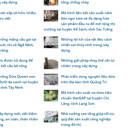
g xây dựng
tông chống cháy
 sét xốp sở hữu nhiều
Mô hình liên kết sản xuất nấm
ưu việt
bào ngư xám và đa dạng hóa
sản phẩm đầu ra để mở rộng thị
trường tại huyện Kế Sách, tỉnh Sóc Trăng
rồng mãng cầu gai tại
Những lợi ích của vật liệu cách
uới, thị xã Ngã Năm,
nhiệt sợi thủy tinh trong xây
Trăng.
dựng
iệu được sử dụng để
Những giải pháp thay thế cát tự
 kết cấu bê tông
nhiên trong xây dựng
trồng Dứa Queen xen
Phát triển vùng nguyên liệu dứa
Bưởi da xanh tại huyện
trên địa bàn tỉnh Quảng Trị
 tỉnh Tây Ninh
Mô hình sản xuất na theo tiêu
chuẩn VietGAP tại huyện Chi
Lăng, tỉnh Lạng Sơn
xây dựng mới, tiết kiệm
Nhà xưởng cao tầng giúp tối ưu
g, an toàn, thân thiện
quỹ đất sản xuất công nghiệp
ng
trong đô thị