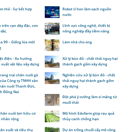
m thẻ - Sự kết hợp
Robot tí hon làm sạch nguồn
o
nước
 trên cạn dày đặc, con
Lĩnh vực công nghệ, thiết bị
dài,
nông nghiệp đầy tiềm năng
a 99 – Giống lúa mới
Làm nhà cho ong
g
iệt điện - Xu hướng
Xử lý bùn đỏ - chất thải nguy hại
 xuất vật liệu xây dựng
thành gạch gốm xây dựng
rang trại chăn nuôi gà
Nghiên cứu xử lý bùn đỏ - chất
 của Công ty TNHH sản
thải nguy hại thành gạch gốm
chăn nuôi Thanh Đức,
xây dựng
nh Đồng Nai
Đột phá ý tưởng làm xi măng từ
muối thải
chăn nuôi lợn hữu cơ
Mô hình Edufarm giúp rau quả
 nhân rộng
thủy canh chống hạn
sản xuất và tiêu thụ
Dự án trồng chuối cấy mô công