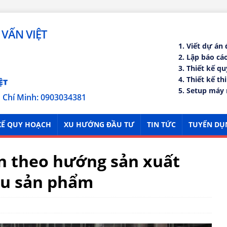
VẤN VIỆT
1. Viết dự án
2. Lập báo c
3. Thiết kế q
4. Thiết kế th
5. Setup máy 
ồ Chí Minh: 0903034381
KẾ QUY HOẠCH
XU HƯỚNG ĐẦU TƯ
TIN TỨC
TUYỂN DỤ
n theo hướng sản xuất
êu sản phẩm