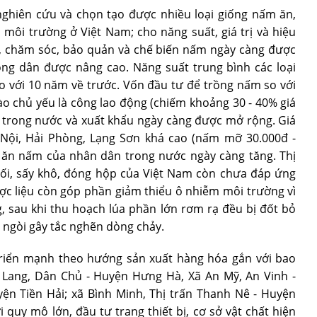
ghiên cứu và chọn tạo được nhiều loại giống nấm ăn,
 môi trường ở Việt Nam; cho năng suất, giá trị và hiệu
ng, chăm sóc, bảo quản và chế biến nấm ngày càng được
ông dân được nâng cao. Năng suất trung bình các loại
so với 10 năm về trước. Vốn đầu tư để trồng nấm so với
ào chủ yếu là công lao động (chiếm khoảng 30 - 40% giá
m trong nước và xuất khẩu ngày càng được mở rộng. Giá
Nội, Hải Phòng, Lạng Sơn khá cao (nấm mỡ 30.000đ -
u ăn nấm của nhân dân trong nước ngày càng tăng. Thị
, sấy khô, đóng hộp của Việt Nam còn chưa đáp ứng
ợc liệu còn góp phần giảm thiểu ô nhiễm môi trường vì
 sau khi thu hoạch lúa phần lớn rơm rạ đều bị đốt bỏ
ngòi gây tắc nghẽn dòng chảy.
triển mạnh theo hướng sản xuất hàng hóa gắn với bao
 Lang, Dân Chủ - Huyện Hưng Hà, Xã An Mỹ, An Vinh -
n Tiền Hải; xã Bình Minh, Thị trấn Thanh Nê - Huyện
 quy mô lớn, đầu tư trang thiết bị, cơ sở vật chất hiện