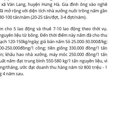
, xã Văn Lang, huyện Hưng Hà. Gia đình ông vào nghề
ã mở rộng với diện tích nhà xưởng nuôi trồng nấm gần
 80-100 tấn/năm (20-25 tấn/đợt, 3-4 đợt/năm).
ên cho 5 lao động và thuê 7-10 lao động theo thời vụ.
nguyên liệu từ bông. Đến thời điểm này nấm đã cho thu
oạch 120-150kg/ngày; giá bán nấm Sò 25.000-30.000đ/kg;
000-250.000đồng/1 công; tiền giống 330.000 đồng/1 tấn
tấn; khấu hao nhà xưởng, máy móc 250.000 đồng/1 tấn
suất nấm đạt trung bình 550-580 kg/1 tấn nguyên liệu, vì
đồng/tháng, ước đạt doanh thu hàng năm từ 800 triệu - 1
g 4 năm sau.