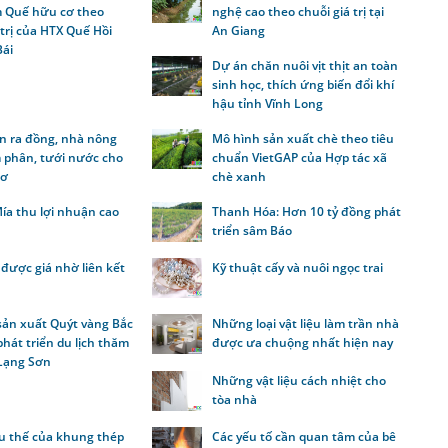
 Quế hữu cơ theo
nghệ cao theo chuỗi giá trị tại
 trị của HTX Quế Hồi
An Giang
Bái
Dự án chăn nuôi vịt thịt an toàn
sinh học, thích ứng biến đổi khí
hậu tỉnh Vĩnh Long
n ra đồng, nhà nông
Mô hình sản xuất chè theo tiêu
 phân, tưới nước cho
chuẩn VietGAP của Hợp tác xã
 ơ
chè xanh
ía thu lợi nhuận cao
Thanh Hóa: Hơn 10 tỷ đồng phát
triển sâm Báo
được giá nhờ liên kết
Kỹ thuật cấy và nuôi ngọc trai
sản xuất Quýt vàng Bắc
Những loại vật liệu làm trần nhà
hát triển du lịch thăm
được ưa chuộng nhất hiện nay
 Lạng Sơn
Những vật liệu cách nhiệt cho
tòa nhà
 thế của khung thép
Các yếu tố cần quan tâm của bê