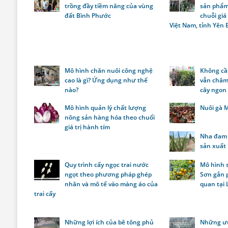
trồng đầy tiềm năng của vùng
sản phẩm
đất Bình Phước
chuỗi giá
Việt Nam, tỉnh Yên 
Mô hình chăn nuôi công nghệ
Không cầ
cao là gì? Ứng dụng như thế
vẫn châm
nào?
cây ngon
Mô hình quản lý chất lượng
Nuôi gà M
nông sản hàng hóa theo chuổi
giá trị hành tím
Nha đam 
sản xuất
Quy trình cấy ngọc trai nước
Mô hình 
ngọt theo phương pháp ghép
Sơn gắn p
nhân và mô tế vào màng áo của
quan tại
trai cấy
Những lợi ích của bê tông phủ
Những ưu