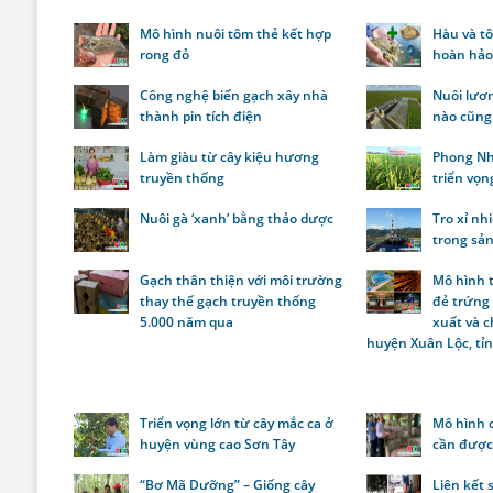
Mô hình nuôi tôm thẻ kết hợp
Hàu và tô
rong đỏ
hoàn hả
Công nghệ biến gạch xây nhà
Nuôi lươn
thành pin tích điện
nào cũng 
Làm giàu từ cây kiệu hương
Phong Nh
truyền thống
triển vọn
Nuôi gà ‘xanh’ bằng thảo dược
Tro xỉ nh
trong sản
Gạch thân thiện với môi trường
Mô hình t
thay thế gạch truyền thống
đẻ trứng
5.000 năm qua
xuất và 
huyện Xuân Lộc, tỉ
Triển vọng lớn từ cây mắc ca ở
Mô hình 
huyện vùng cao Sơn Tây
cần được
“Bơ Mã Dưỡng” – Giống cây
Liên kết 