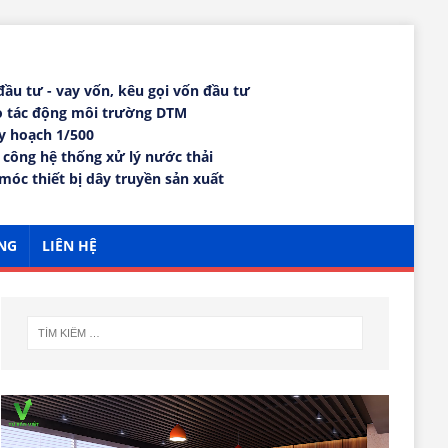
 đầu tư - vay vốn, kêu gọi vốn đầu tư
áo tác động môi trường DTM
uy hoạch 1/500
i công hệ thống xử lý nước thải
móc thiết bị dây truyền sản xuất
NG
LIÊN HỆ