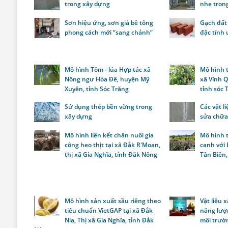
trong xây dựng
nhẹ tron
Sơn hiệu ứng, sơn giả bê tông
Gạch đất
phong cách mới “sang chảnh”
đặc tính 
Mô hình Tôm - lúa Hợp tác xã
Mô hình t
Nông ngư Hòa Đê, huyện Mỹ
xã Vĩnh Q
Xuyên, tỉnh Sóc Trăng
tỉnh sóc 
Sử dụng thép bền vững trong
Các vật l
xây dựng
sửa chữa
Mô hình liên kết chăn nuôi gia
Mô hình 
công heo thịt tại xã Đắk R'Moan,
canh với 
thị xã Gia Nghĩa, tỉnh Đăk Nông
Tân Biên,
Mô hình sản xuất sầu riêng theo
Vật liệu 
tiêu chuẩn VietGAP tại xã Đắk
năng lượn
Nia, Thị xã Gia Nghĩa, tỉnh Đắk
môi trườ