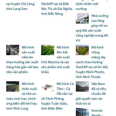
tại huyện Chi Lăng,
VietGAP tại xã Đắk
thân thiện môi
tỉnh Lạng Sơn
Nia, Thị xã Gia Nghĩa,
trường
tỉnh Đắk Nông
Nhà xưởng
cao tầng
giúp tối ưu
quỹ đất sản xuất
công nghiệp trong đô
thị
Mô hình
Mô hình
Mô hình
sản xuất
liên kết
trồng
nấm ăn
sản xuất
măng tây
theo hướng sản xuất
Chè Matcha và các
xanh theo hướng
hàng hóa gắn với bao
sản phẩm chè xuất
VietGAP tại xã An Hải,
tiêu sản phẩm
khẩu
huyện Ninh Phước,
tỉnh Ninh Thuận
Mô hình
Mô hình Cá
Việt Nam
chăn nuôi
Tầm – Cá
đã có tiêu
vịt thịt an
Hồi vân tại
chuẩn để
toàn sinh học, thích
xã Tênh Phông,
giải quyết nạn rác
ứng biến đổi khí hậu
huyện Tuần Giáo,
thải tro xỉ
tỉnh Vĩnh Long
tỉnh Điện Biên
Grando
Xingfa -