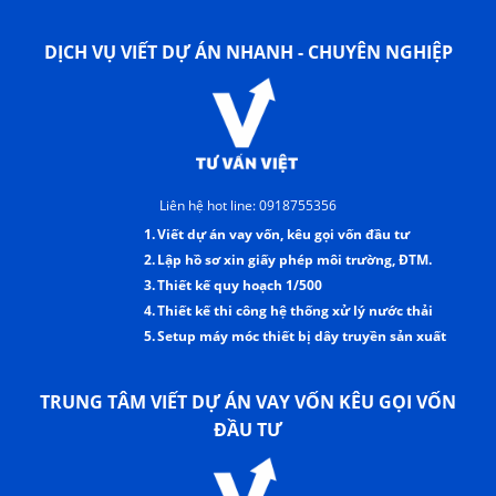
DỊCH VỤ VIẾT DỰ ÁN NHANH - CHUYÊN NGHIỆP
Liên hệ hot line: 0918755356
1.
Viết dự án vay vốn, kêu gọi vốn đầu tư
2.
Lập hồ sơ xin giấy phép môi trường, ĐTM.
3.
Thiết kế quy hoạch 1/500
4.
Thiết kế thi công hệ thống xử lý nước thải
5.
Setup máy móc thiết bị dây truyền sản xuất
TRUNG TÂM VIẾT DỰ ÁN VAY VỐN KÊU GỌI VỐN
ĐẦU TƯ