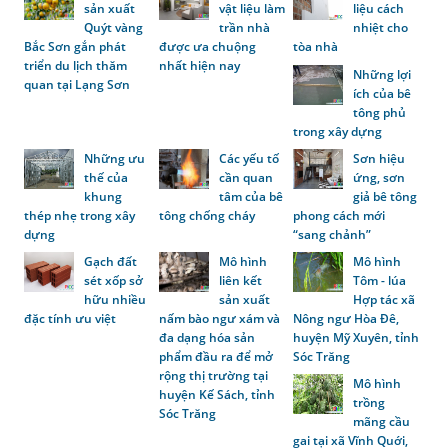
sản xuất
vật liệu làm
liệu cách
Quýt vàng
trần nhà
nhiệt cho
Bắc Sơn gắn phát
được ưa chuộng
tòa nhà
triển du lịch thăm
nhất hiện nay
Những lợi
quan tại Lạng Sơn
ích của bê
tông phủ
trong xây dựng
Những ưu
Các yếu tố
Sơn hiệu
thế của
cần quan
ứng, sơn
khung
tâm của bê
giả bê tông
thép nhẹ trong xây
tông chống cháy
phong cách mới
dựng
“sang chảnh”
Gạch đất
Mô hình
Mô hình
sét xốp sở
liên kết
Tôm - lúa
hữu nhiều
sản xuất
Hợp tác xã
đặc tính ưu việt
nấm bào ngư xám và
Nông ngư Hòa Đê,
đa dạng hóa sản
huyện Mỹ Xuyên, tỉnh
phẩm đầu ra để mở
Sóc Trăng
rộng thị trường tại
Mô hình
huyện Kế Sách, tỉnh
trồng
Sóc Trăng
mãng cầu
gai tại xã Vĩnh Quới,