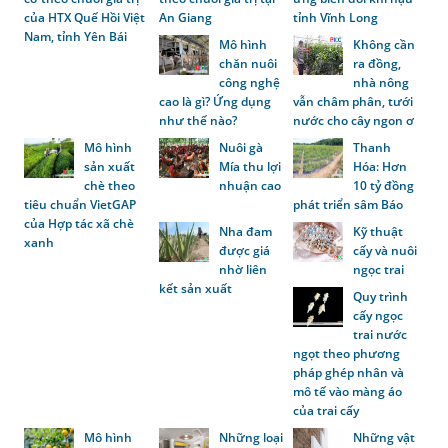
của HTX Quế Hồi Việt
An Giang
tỉnh Vĩnh Long
Nam, tỉnh Yên Bái
Mô hình
Không cần
chăn nuôi
ra đồng,
công nghệ
nhà nông
cao là gì? Ứng dụng
vẫn châm phân, tưới
như thế nào?
nước cho cây ngon ơ
Mô hình
Nuôi gà
Thanh
sản xuất
Mía thu lợi
Hóa: Hơn
chè theo
nhuận cao
10 tỷ đồng
tiêu chuẩn VietGAP
phát triển sâm Báo
của Hợp tác xã chè
Nha đam
Kỹ thuật
xanh
được giá
cấy và nuôi
nhờ liên
ngọc trai
kết sản xuất
Quy trình
cấy ngọc
trai nước
ngọt theo phương
pháp ghép nhân và
mô tế vào màng áo
của trai cấy
Mô hình
Những loại
Những vật