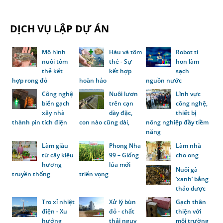
DỊCH VỤ LẬP DỰ ÁN
Mô hình
Hàu và tôm
Robot tí
nuôi tôm
thẻ - Sự
hon làm
thẻ kết
kết hợp
sạch
hợp rong đỏ
hoàn hảo
nguồn nước
Công nghệ
Nuôi lươn
Lĩnh vực
biến gạch
trên cạn
công nghệ,
xây nhà
dày đặc,
thiết bị
thành pin tích điện
con nào cũng dài,
nông nghiệp đầy tiềm
năng
Làm giàu
Phong Nha
Làm nhà
từ cây kiệu
99 – Giống
cho ong
hương
lúa mới
Nuôi gà
truyền thống
triển vọng
‘xanh’ bằng
thảo dược
Tro xỉ nhiệt
Xử lý bùn
Gạch thân
điện - Xu
đỏ - chất
thiện với
hướng
thải nguy
môi trường