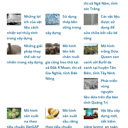
thị xã Ngã Năm, tỉnh
sóc Trăng.
Những lợi
Sử dụng
Các vật liệu
ích của vật
thép bền
được sử
liệu cách
vững trong
dụng để
nhiệt sợi thủy tinh
xây dựng
sửa chữa kết cấu bê
trong xây dựng
tông
Những giải
Mô hình
Mô hình
pháp thay
liên kết
trồng Dứa
thế cát tự
chăn nuôi
Queen xen
nhiên trong xây dựng
gia công heo thịt tại
canh với Bưởi da
xã Đắk R'Moan, thị xã
xanh tại huyện Tân
Gia Nghĩa, tỉnh Đăk
Biên, tỉnh Tây Ninh
Nông
Phát triển
vùng
nguyên
liệu dứa trên địa bàn
tỉnh Quảng Trị
Mô hình
Mô hình
Vật liệu xây
sản xuất
sản xuất
dựng mới,
na theo
sầu riêng
tiết kiệm
tiêu chuẩn VietGAP
theo tiêu chuẩn
năng lượng, an toàn,