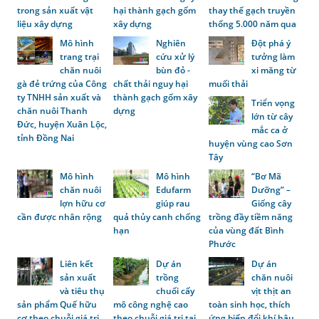
trong sản xuất vật
hại thành gạch gốm
thay thế gạch truyền
liệu xây dựng
xây dựng
thống 5.000 năm qua
Mô hình
Nghiên
Đột phá ý
trang trại
cứu xử lý
tưởng làm
chăn nuôi
bùn đỏ -
xi măng từ
gà đẻ trứng của Công
chất thải nguy hại
muối thải
ty TNHH sản xuất và
thành gạch gốm xây
Triển vọng
chăn nuôi Thanh
dựng
lớn từ cây
Đức, huyện Xuân Lộc,
mắc ca ở
tỉnh Đồng Nai
huyện vùng cao Sơn
Tây
Mô hình
Mô hình
“Bơ Mã
chăn nuôi
Edufarm
Dưỡng” –
lợn hữu cơ
giúp rau
Giống cây
cần được nhân rộng
quả thủy canh chống
trồng đầy tiềm năng
hạn
của vùng đất Bình
Phước
Liên kết
Dự án
Dự án
sản xuất
trồng
chăn nuôi
và tiêu thụ
chuối cấy
vịt thịt an
sản phẩm Quế hữu
mô công nghệ cao
toàn sinh học, thích
cơ theo chuỗi giá trị
theo chuỗi giá trị tại
ứng biến đổi khí hậu