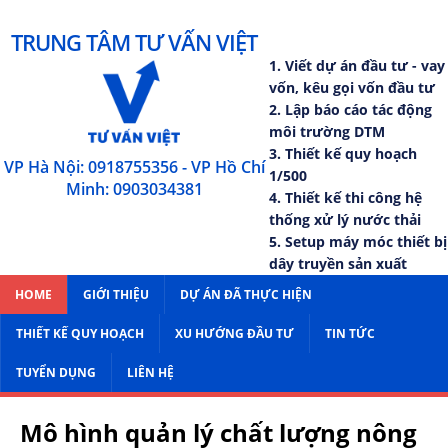
TRUNG TÂM TƯ VẤN VIỆT
1. Viết dự án đầu tư - vay
vốn, kêu gọi vốn đầu tư
2. Lập báo cáo tác động
môi trường DTM
3. Thiết kế quy hoạch
VP Hà Nội: 0918755356 - VP Hồ Chí
1/500
Minh: 0903034381
4. Thiết kế thi công hệ
thống xử lý nước thải
5. Setup máy móc thiết bị
dây truyền sản xuất
HOME
GIỚI THIỆU
DỰ ÁN ĐÃ THỰC HIỆN
THIẾT KẾ QUY HOẠCH
XU HƯỚNG ĐẦU TƯ
TIN TỨC
TUYỂN DỤNG
LIÊN HỆ
Mô hình quản lý chất lượng nông