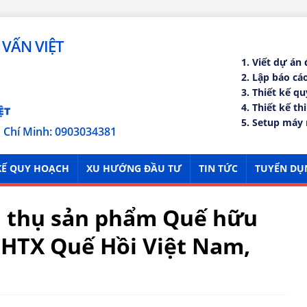
VẤN VIỆT
1. Viết dự án
2. Lập báo c
3. Thiết kế q
4. Thiết kế th
5. Setup máy 
ồ Chí Minh: 0903034381
KẾ QUY HOẠCH
XU HƯỚNG ĐẦU TƯ
TIN TỨC
TUYỂN DỤ
êu thụ sản phẩm Quế hữu
a HTX Quế Hồi Việt Nam,