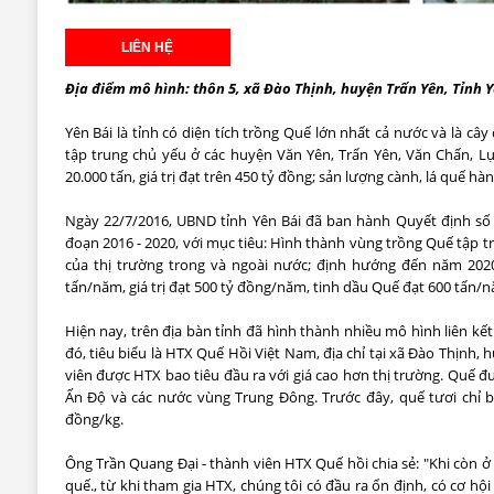
Địa điểm mô hình: thôn 5, xã Đào Thịnh, huyện Trấn Yên, Tỉnh Y
Yên Bái là tỉnh có diện tích trồng Quế lớn nhất cả nước và là câ
tập trung chủ yếu ở các huyện Văn Yên, Trấn Yên, Văn Chấn, L
20.000 tấn, giá trị đạt trên 450 tỷ đồng; sản lượng cành, lá quế hà
Ngày 22/7/2016, UBND tỉnh Yên Bái đã ban hành Quyết định số 
đoạn 2016 - 2020, với mục tiêu: Hình thành vùng trồng Quế tập tr
của thị trường trong và ngoài nước; định hướng đến năm 2020
tấn/năm, giá trị đạt 500 tỷ đồng/năm, tinh dầu Quế đạt 600 tấn/nă
Hiện nay, trên địa bàn tỉnh đã hình thành nhiều mô hình liên kế
đó, tiêu biểu là HTX Quế Hồi Việt Nam, địa chỉ tại xã Đào Thịnh, 
viên được HTX bao tiêu đầu ra với giá cao hơn thị trường. Quế đ
Ấn Độ và các nước vùng Trung Đông. Trước đây, quế tươi chỉ bá
đồng/kg.
Ông Trần Quang Đại - thành viên HTX Quế hồi chia sẻ: "Khi còn ở
quế., từ khi tham gia HTX, chúng tôi có đầu ra ổn định, có cơ hội