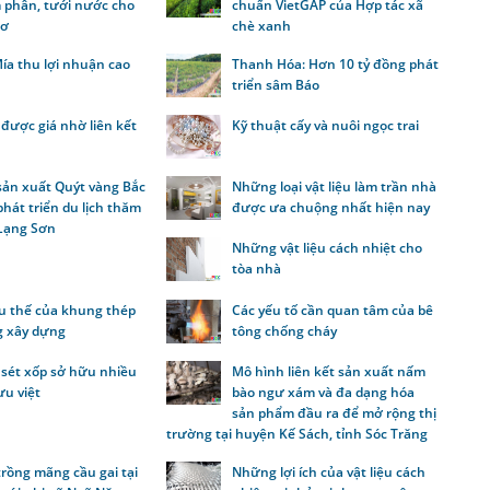
 phân, tưới nước cho
chuẩn VietGAP của Hợp tác xã
 ơ
chè xanh
ía thu lợi nhuận cao
Thanh Hóa: Hơn 10 tỷ đồng phát
triển sâm Báo
được giá nhờ liên kết
Kỹ thuật cấy và nuôi ngọc trai
sản xuất Quýt vàng Bắc
Những loại vật liệu làm trần nhà
hát triển du lịch thăm
được ưa chuộng nhất hiện nay
 Lạng Sơn
Những vật liệu cách nhiệt cho
tòa nhà
 thế của khung thép
Các yếu tố cần quan tâm của bê
g xây dựng
tông chống cháy
 sét xốp sở hữu nhiều
Mô hình liên kết sản xuất nấm
ưu việt
bào ngư xám và đa dạng hóa
sản phẩm đầu ra để mở rộng thị
trường tại huyện Kế Sách, tỉnh Sóc Trăng
rồng mãng cầu gai tại
Những lợi ích của vật liệu cách