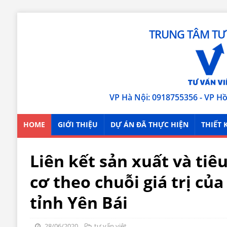
TRUNG TÂM TƯ 
VP Hà Nội: 0918755356 - VP H
HOME
GIỚI THIỆU
DỰ ÁN ĐÃ THỰC HIỆN
THIẾT 
Liên kết sản xuất và ti
cơ theo chuỗi giá trị củ
tỉnh Yên Bái
28/06/2020
tư vấn việt