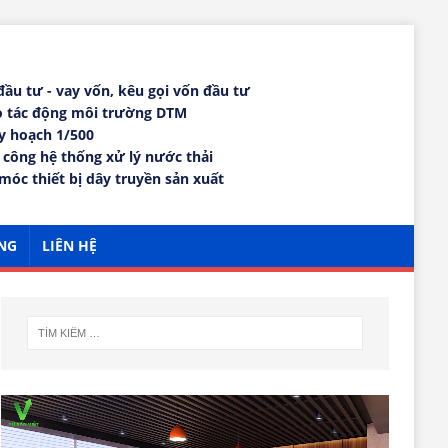
 đầu tư - vay vốn, kêu gọi vốn đầu tư
áo tác động môi trường DTM
uy hoạch 1/500
i công hệ thống xử lý nước thải
móc thiết bị dây truyền sản xuất
NG
LIÊN HỆ