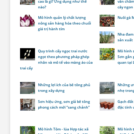
cao là gì? Ứng dụng như thế
vẫn châm
nào?
cây ngon
Mô hình quản lý chất lượng
Nuôi gà M
nông sản hàng hóa theo chuổi
giá trị hành tím
Nha đam 
sản xuất
Quy trình cấy ngọc trai nước
Mô hình 
ngọt theo phương pháp ghép
Sơn gắn p
nhân và mô tế vào màng áo của
quan tại
trai cấy
Những lợi ích của bê tông phủ
Những ưu
trong xây dựng
nhẹ tron
Sơn hiệu ứng, sơn giả bê tông
Gạch đất
phong cách mới “sang chảnh”
đặc tính 
Mô hình Tôm - lúa Hợp tác xã
Mô hình t