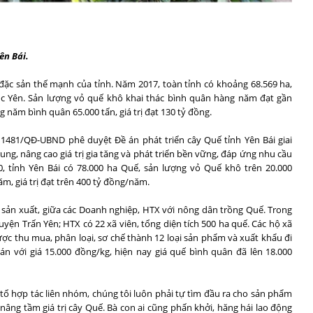
ên Bái.
y đặc sản thế mạnh của tỉnh. Năm 2017, toàn tỉnh có khoảng 68.569 ha,
ục Yên. Sản lượng vỏ quế khô khai thác bình quân hàng năm đạt gần
ng năm bình quân 65.000 tấn, giá trị đạt 130 tỷ đồng.
1481/QĐ-UBND phê duyệt Đề án phát triển cây Quế tỉnh Yên Bái giai
ung, nâng cao giá trị gia tăng và phát triển bền vững, đáp ứng nhu cầu
, tỉnh Yên Bái có 78.000 ha Quế, sản lượng vỏ Quế khô trên 20.000
m, giá trị đạt trên 400 tỷ đồng/năm.
t sản xuất, giữa các Doanh nghiệp, HTX với nông dân trồng Quế. Trong
huyện Trấn Yên; HTX có 22 xã viên, tổng diện tích 500 ha quế. Các hộ xã
ược thu mua, phân loại, sơ chế thành 12 loại sản phẩm và xuất khẩu đi
n với giá 15.000 đồng/kg, hiện nay giá quế bình quân đã lên 18.000
 tổ hợp tác liên nhóm, chúng tôi luôn phải tự tìm đầu ra cho sản phẩm
 nâng tầm giá trị cây Quế. Bà con ai cũng phấn khởi, hăng hái lao động