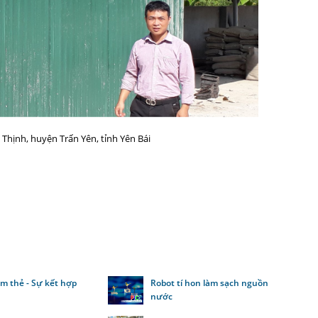
hịnh, huyện Trấn Yên, tỉnh Yên Bái
m thẻ - Sự kết hợp
Robot tí hon làm sạch nguồn
o
nước