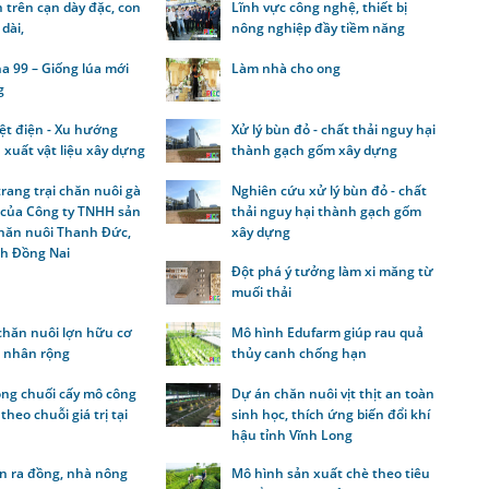
 trên cạn dày đặc, con
Lĩnh vực công nghệ, thiết bị
dài,
nông nghiệp đầy tiềm năng
a 99 – Giống lúa mới
Làm nhà cho ong
g
iệt điện - Xu hướng
Xử lý bùn đỏ - chất thải nguy hại
 xuất vật liệu xây dựng
thành gạch gốm xây dựng
rang trại chăn nuôi gà
Nghiên cứu xử lý bùn đỏ - chất
 của Công ty TNHH sản
thải nguy hại thành gạch gốm
chăn nuôi Thanh Đức,
xây dựng
nh Đồng Nai
Đột phá ý tưởng làm xi măng từ
muối thải
chăn nuôi lợn hữu cơ
Mô hình Edufarm giúp rau quả
 nhân rộng
thủy canh chống hạn
ồng chuối cấy mô công
Dự án chăn nuôi vịt thịt an toàn
theo chuỗi giá trị tại
sinh học, thích ứng biến đổi khí
hậu tỉnh Vĩnh Long
n ra đồng, nhà nông
Mô hình sản xuất chè theo tiêu