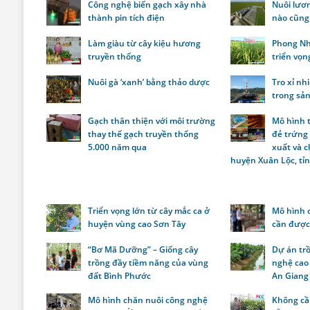
Công nghệ biến gạch xây nhà
Nuôi lươn
thành pin tích điện
nào cũng 
Làm giàu từ cây kiệu hương
Phong Nh
truyền thống
triển vọn
Nuôi gà ‘xanh’ bằng thảo dược
Tro xỉ nh
trong sản
Gạch thân thiện với môi trường
Mô hình t
thay thế gạch truyền thống
đẻ trứng
5.000 năm qua
xuất và 
huyện Xuân Lộc, tỉ
Triển vọng lớn từ cây mắc ca ở
Mô hình 
huyện vùng cao Sơn Tây
cần được
“Bơ Mã Dưỡng” – Giống cây
Dự án tr
trồng đầy tiềm năng của vùng
nghệ cao 
đất Bình Phước
An Giang
Mô hình chăn nuôi công nghệ
Không cầ