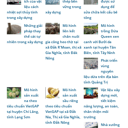
ích của vật
thép bền
được sử
liệu cách
vững trong
dụng để
nhiệt sợi thủy tinh
xây dựng
sửa chữa kết cấu bê
trong xây dựng
tông
Những giải
Mô hình
Mô hình
pháp thay
liên kết
trồng Dứa
thế cát tự
chăn nuôi
Queen xen
nhiên trong xây dựng
gia công heo thịt tại
canh với Bưởi da
xã Đắk R'Moan, thị xã
xanh tại huyện Tân
Gia Nghĩa, tỉnh Đăk
Biên, tỉnh Tây Ninh
Nông
Phát triển
vùng
nguyên
liệu dứa trên địa bàn
tỉnh Quảng Trị
Mô hình
Mô hình
Vật liệu xây
sản xuất
sản xuất
dựng mới,
na theo
sầu riêng
tiết kiệm
tiêu chuẩn VietGAP
theo tiêu chuẩn
năng lượng, an toàn,
tại huyện Chi Lăng,
VietGAP tại xã Đắk
thân thiện môi
tỉnh Lạng Sơn
Nia, Thị xã Gia Nghĩa,
trường
tỉnh Đắk Nông
Nhà xưởng