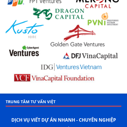
TRUNG TÂM TƯ VẤN VIỆT
DỊCH VỤ VIẾT DỰ ÁN NHANH - CHUYÊN NGHIỆP