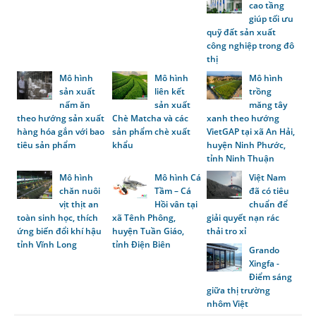
cao tầng
giúp tối ưu
quỹ đất sản xuất
công nghiệp trong đô
thị
Mô hình
Mô hình
Mô hình
sản xuất
liên kết
trồng
nấm ăn
sản xuất
măng tây
theo hướng sản xuất
Chè Matcha và các
xanh theo hướng
hàng hóa gắn với bao
sản phẩm chè xuất
VietGAP tại xã An Hải,
tiêu sản phẩm
khẩu
huyện Ninh Phước,
tỉnh Ninh Thuận
Mô hình
Mô hình Cá
Việt Nam
chăn nuôi
Tầm – Cá
đã có tiêu
vịt thịt an
Hồi vân tại
chuẩn để
toàn sinh học, thích
xã Tênh Phông,
giải quyết nạn rác
ứng biến đổi khí hậu
huyện Tuần Giáo,
thải tro xỉ
tỉnh Vĩnh Long
tỉnh Điện Biên
Grando
Xingfa -
Điểm sáng
giữa thị trường
nhôm Việt