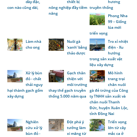
dày đặc,
thiết bị
hương
con nào cũng dài,
nông nghiệp đầy tiềm
truyền thống
năng
Phong Nha
99 – Giống
lúa mới
triển vọng
Làm nhà
Nuôi gà
Tro xỉ nhiệt
cho ong
‘xanh’ bằng
điện - Xu
thảo dược
hướng
trong sản xuất vật
liệu xây dựng
Xử lý bùn
Gạch thân
Mô hình
đỏ - chất
thiện với
trang trại
thải nguy
môi trường
chăn nuôi
hại thành gạch gốm
thay thế gạch truyền
gà đẻ trứng của Công
xây dựng
thống 5.000 năm qua
ty TNHH sản xuất và
chăn nuôi Thanh
Đức, huyện Xuân Lộc,
tỉnh Đồng Nai
Nghiên
Đột phá ý
Triển vọng
cứu xử lý
tưởng làm
lớn từ cây
bùn đỏ -
xi măng từ
mắc ca ở