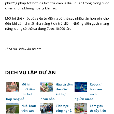
phương pháp tốt hơn để tích trữ điện là điều quan trọng trong cuộc
chiến chống khủng hoảng khí hậu.
Một lợi thế khác của siêu tụ điện là có thể sạc nhiều lần hơn pin, cho
đến khi cả hai mất khả năng tích trữ điện. Những viên gạch mang
năng lượng có thể sử dụng được 10.000 lần.
Theo
Hà Linh/Báo Tin tức
DỊCH VỤ LẬP DỰ ÁN
Mô hình
Hàu và tôm
Robot tí
nuôi tôm
thẻ - Sự
hon làm
thẻ kết
kết hợp
sạch
hợp rong đỏ
hoàn hảo
nguồn nước
Nuôi lươn
Lĩnh vực
Làm giàu
trên cạn
công nghệ,
từ cây kiệu