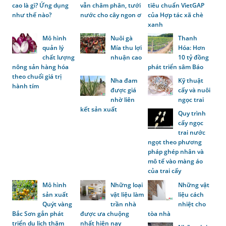
cao là gì? Ứng dụng
vẫn châm phân, tưới
tiêu chuẩn VietGAP
như thế nào?
nước cho cây ngon ơ
của Hợp tác xã chè
xanh
Mô hình
Nuôi gà
Thanh
quản lý
Mía thu lợi
Hóa: Hơn
chất lượng
nhuận cao
10 tỷ đồng
nông sản hàng hóa
phát triển sâm Báo
theo chuổi giá trị
Nha đam
Kỹ thuật
hành tím
được giá
cấy và nuôi
nhờ liên
ngọc trai
kết sản xuất
Quy trình
cấy ngọc
trai nước
ngọt theo phương
pháp ghép nhân và
mô tế vào màng áo
của trai cấy
Mô hình
Những loại
Những vật
sản xuất
vật liệu làm
liệu cách
Quýt vàng
trần nhà
nhiệt cho
Bắc Sơn gắn phát
được ưa chuộng
tòa nhà
triển du lịch thăm
nhất hiện nay