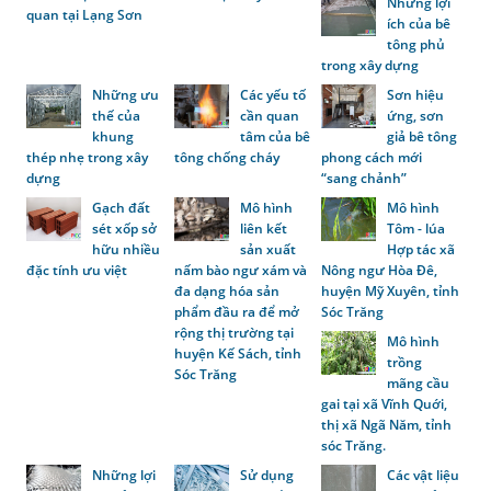
Những lợi
quan tại Lạng Sơn
ích của bê
tông phủ
trong xây dựng
Những ưu
Các yếu tố
Sơn hiệu
thế của
cần quan
ứng, sơn
khung
tâm của bê
giả bê tông
thép nhẹ trong xây
tông chống cháy
phong cách mới
dựng
“sang chảnh”
Gạch đất
Mô hình
Mô hình
sét xốp sở
liên kết
Tôm - lúa
hữu nhiều
sản xuất
Hợp tác xã
đặc tính ưu việt
nấm bào ngư xám và
Nông ngư Hòa Đê,
đa dạng hóa sản
huyện Mỹ Xuyên, tỉnh
phẩm đầu ra để mở
Sóc Trăng
rộng thị trường tại
Mô hình
huyện Kế Sách, tỉnh
trồng
Sóc Trăng
mãng cầu
gai tại xã Vĩnh Quới,
thị xã Ngã Năm, tỉnh
sóc Trăng.
Những lợi
Sử dụng
Các vật liệu