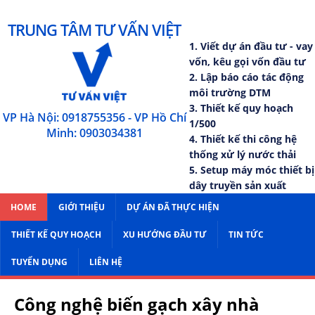
TRUNG TÂM TƯ VẤN VIỆT
1. Viết dự án đầu tư - vay
vốn, kêu gọi vốn đầu tư
2. Lập báo cáo tác động
môi trường DTM
3. Thiết kế quy hoạch
VP Hà Nội: 0918755356 - VP Hồ Chí
1/500
Minh: 0903034381
4. Thiết kế thi công hệ
thống xử lý nước thải
5. Setup máy móc thiết bị
dây truyền sản xuất
HOME
GIỚI THIỆU
DỰ ÁN ĐÃ THỰC HIỆN
THIẾT KẾ QUY HOẠCH
XU HƯỚNG ĐẦU TƯ
TIN TỨC
TUYỂN DỤNG
LIÊN HỆ
Công nghệ biến gạch xây nhà