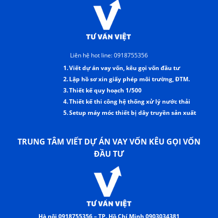
Liên hệ hot line: 0918755356
1.
Viết dự án vay vốn, kêu gọi vốn đầu tư
2.
Lập hồ sơ xin giấy phép môi trường, ĐTM.
3.
Thiết kế quy hoạch 1/500
4.
Thiết kế thi công hệ thống xử lý nước thải
5.
Setup máy móc thiết bị dây truyền sản xuất
TRUNG TÂM VIẾT DỰ ÁN VAY VỐN KÊU GỌI VỐN
ĐẦU TƯ
Hà nội 0918755356 – TP. Hồ Chí Minh 0903034381