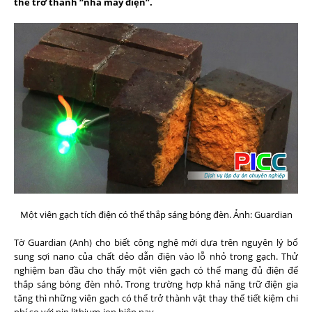
thể trở thành “nhà máy điện”.
Một viên gạch tích điện có thể thắp sáng bóng đèn. Ảnh: Guardian
Tờ Guardian (Anh) cho biết công nghệ mới dựa trên nguyên lý bổ
sung sợi nano của chất dẻo dẫn điện vào lỗ nhỏ trong gạch. Thử
nghiệm ban đầu cho thấy một viên gạch có thể mang đủ điện để
thắp sáng bóng đèn nhỏ. Trong trường hợp khả năng trữ điện gia
tăng thì những viên gạch có thể trở thành vật thay thế tiết kiệm chi
phí so với pin lithium-ion hiện nay.