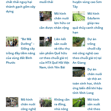
chất thải nguy hại
muối thải
huyện vùng cao Sơn
thành gạch gốm xây
Tây
dựng
Mô hình
Mô hình
chăn nuôi
Edufarm
lợn hữu cơ
giúp rau
cần được nhân rộng
quả thủy canh chống
hạn
“Bơ Mã
Liên kết
Dự án
Dưỡng” –
sản xuất
trồng
Giống cây
và tiêu thụ
chuối cấy
trồng đầy tiềm năng
sản phẩm Quế hữu
mô công nghệ cao
của vùng đất Bình
cơ theo chuỗi giá trị
theo chuỗi giá trị tại
Phước
của HTX Quế Hồi Việt
An Giang
Nam, tỉnh Yên Bái
Dự án
chăn nuôi
vịt thịt an
toàn sinh học, thích
ứng biến đổi khí hậu
tỉnh Vĩnh Long
Mô hình
Không cần
Mô hình
chăn nuôi
ra đồng,
sản xuất
công nghệ
nhà nông
chè theo