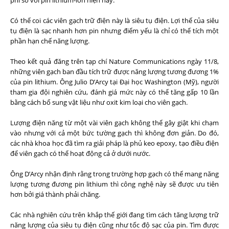
Có thể coi các viên gạch trữ điện này là siêu tụ điện. Lợi thế của siêu
tụ điện là sạc nhanh hơn pin nhưng điểm yếu là chỉ có thể tích một
phần hạn chế năng lượng.
Theo kết quả đăng trên tạp chí Nature Communications ngày 11/8,
những viên gạch ban đầu tích trữ được năng lượng tương đương 1%
của pin lithium. Ông Julio D’Arcy tại Đại học Washington (Mỹ), người
tham gia đội nghiên cứu, đánh giá mức này có thể tăng gấp 10 lần
bằng cách bổ sung vật liệu như oxit kim loại cho viên gạch.
Lượng điện năng từ một vài viên gạch không thể gây giật khi chạm
vào nhưng với cả một bức tường gạch thì không đơn giản. Do đó,
các nhà khoa học đã tìm ra giải pháp là phủ keo epoxy, tạo điều điện
để viên gạch có thể hoạt động cả ở dưới nước.
Ông D’Arcy nhận định rằng trong trường hợp gạch có thể mang năng
lượng tương đương pin lithium thì công nghệ này sẽ được ưu tiên
hơn bởi giá thành phải chăng.
Các nhà nghiên cứu trên khắp thế giới đang tìm cách tăng lượng trữ
năng lượng của siêu tụ điện cũng như tốc độ sạc của pin. Tìm được